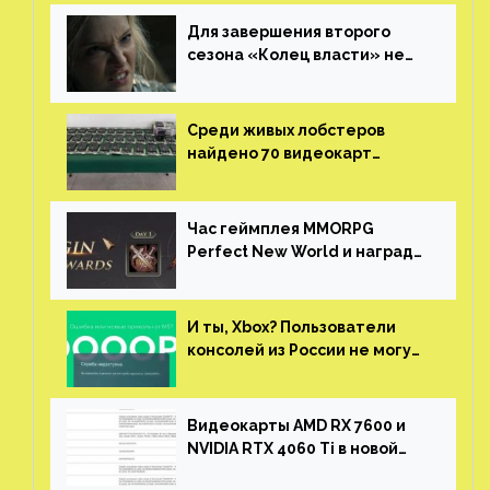
Для завершения второго
сезона «Колец власти» не
нужны сценаристы
Среди живых лобстеров
найдено 70 видеокарт
NVIDIA. Новые чудеса с
китайской таможни
Час геймплея MMORPG
Perfect New World и награды
за участие в ЗБТ
И ты, Xbox? Пользователи
консолей из России не могут
войти в свои учетные записи
Видеокарты AMD RX 7600 и
NVIDIA RTX 4060 Ti в новой
утечке