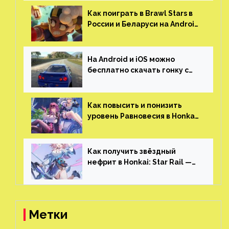
гонками и тюнингом машины
Как поиграть в Brawl Stars в
России и Беларуси на Android
и iOS
На Android и iOS можно
бесплатно скачать гонку с
огромным открытым миром,
который больше, чем в
Skyrim и GTA: San Andreas
Как повысить и понизить
уровень Равновесия в Honkai:
Star Rail
Как получить звёздный
нефрит в Honkai: Star Rail —
все способы фарма
Метки