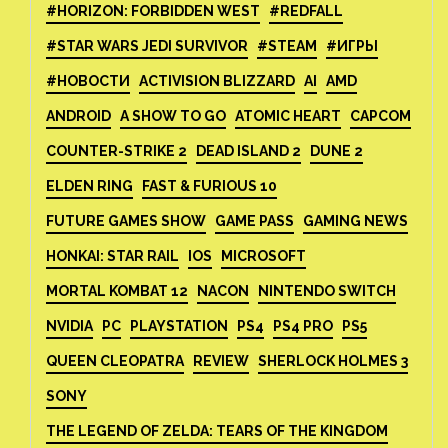
#HORIZON: FORBIDDEN WEST
#REDFALL
#STAR WARS JEDI SURVIVOR
#STEAM
#ИГРЫ
#НОВОСТИ
ACTIVISION BLIZZARD
AI
AMD
ANDROID
A SHOW TO GO
ATOMIC HEART
CAPCOM
COUNTER-STRIKE 2
DEAD ISLAND 2
DUNE 2
ELDEN RING
FAST & FURIOUS 10
FUTURE GAMES SHOW
GAME PASS
GAMING NEWS
HONKAI: STAR RAIL
IOS
MICROSOFT
MORTAL KOMBAT 12
NACON
NINTENDO SWITCH
NVIDIA
PC
PLAYSTATION
PS4
PS4 PRO
PS5
QUEEN CLEOPATRA
REVIEW
SHERLOCK HOLMES 3
SONY
THE LEGEND OF ZELDA: TEARS OF THE KINGDOM