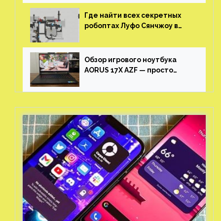
Где найти всех секретных
робоптах Луфо Сянчжоу в
Honkai: Star Rail
Обзор игрового ноутбука
AORUS 17X AZF — просто
пушка