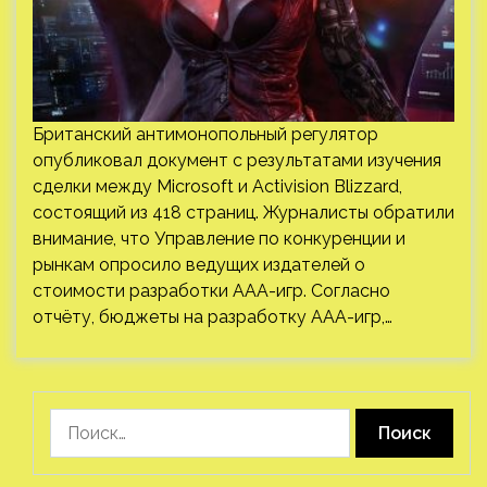
Британский антимонопольный регулятор
опубликовал документ с результатами изучения
сделки между Microsoft и Activision Blizzard,
состоящий из 418 страниц. Журналисты обратили
внимание, что Управление по конкуренции и
рынкам опросило ведущих издателей о
стоимости разработки ААА-игр. Согласно
отчёту, бюджеты на разработку ААА-игр,…
Найти: