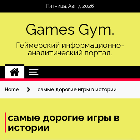
Skip
Пятница, Авг 7, 2026
to
content
Games Gym.
Геймерский информационно-
аналитический портал.
Home
самые дорогие игры в истории
самые дорогие игры в
истории