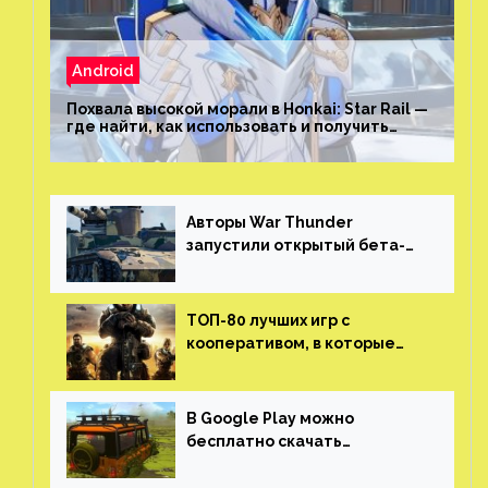
Android
Похвала высокой морали в Honkai: Star Rail —
где найти, как использовать и получить
скрытые достижения
Авторы War Thunder
запустили открытый бета-
тест мобильной версии —
трейлер и скриншоты
ТОП-80 лучших игр с
кооперативом, в которые
можно играть с другом
(никаких MMO)
В Google Play можно
бесплатно скачать
российскую песочницу с
открытым миром, прокачкой,