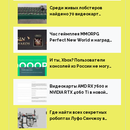
Среди живых лобстеров
найдено 70 видеокарт
NVIDIA. Новые чудеса с
китайской таможни
Час геймплея MMORPG
Perfect New World и награды
за участие в ЗБТ
И ты, Xbox? Пользователи
консолей из России не могут
войти в свои учетные записи
Видеокарты AMD RX 7600 и
NVIDIA RTX 4060 Ti в новой
утечке
Где найти всех секретных
робоптах Луфо Сянчжоу в
Honkai: Star Rail