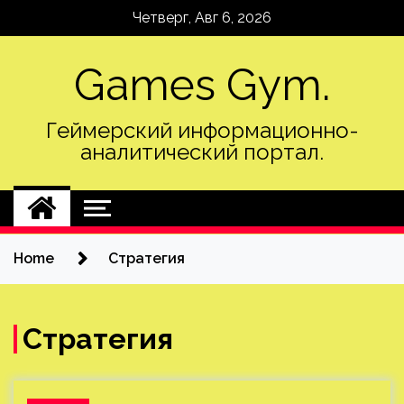
Skip
Четверг, Авг 6, 2026
to
content
Games Gym.
Геймерский информационно-
аналитический портал.
Home
Стратегия
Стратегия