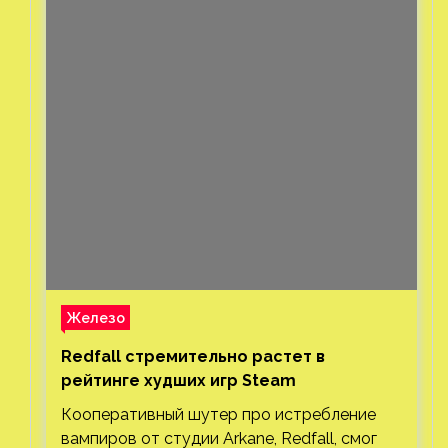
Железо
Redfall стремительно растет в
рейтинге худших игр Steam
Кооперативный шутер про истребление
вампиров от студии Arkane, Redfall, смог