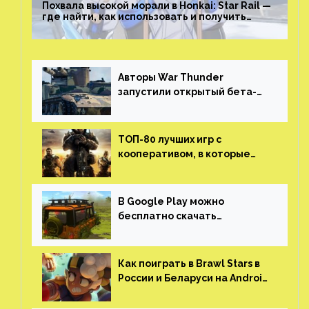
Похвала высокой морали в Honkai: Star Rail —
где найти, как использовать и получить
скрытые достижения
Авторы War Thunder
запустили открытый бета-
тест мобильной версии —
трейлер и скриншоты
ТОП-80 лучших игр с
кооперативом, в которые
можно играть с другом
(никаких MMO)
В Google Play можно
бесплатно скачать
российскую песочницу с
открытым миром, прокачкой,
гонками и тюнингом машины
Как поиграть в Brawl Stars в
России и Беларуси на Android
и iOS