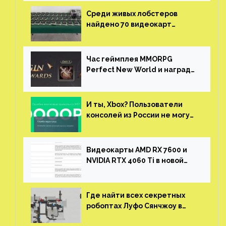
Среди живых лобстеров
найдено 70 видеокарт
NVIDIA. Новые чудеса с
китайской таможни
Час геймплея MMORPG
Perfect New World и награды
за участие в ЗБТ
И ты, Xbox? Пользователи
консолей из России не могут
войти в свои учетные записи
Видеокарты AMD RX 7600 и
NVIDIA RTX 4060 Ti в новой
утечке
Где найти всех секретных
робоптах Луфо Сянчжоу в
Honkai: Star Rail