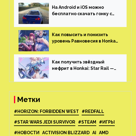
На Android и iOS можно
бесплатно скачать гонку с
огромным открытым миром,
который больше, чем в
Skyrim и GTA: San Andreas
Как повысить и понизить
уровень Равновесия в Honkai:
Star Rail
Как получить звёздный
нефрит в Honkai: Star Rail —
все способы фарма
Метки
#HORIZON: FORBIDDEN WEST
#REDFALL
#STAR WARS JEDI SURVIVOR
#STEAM
#ИГРЫ
#НОВОСТИ
ACTIVISION BLIZZARD
AI
AMD