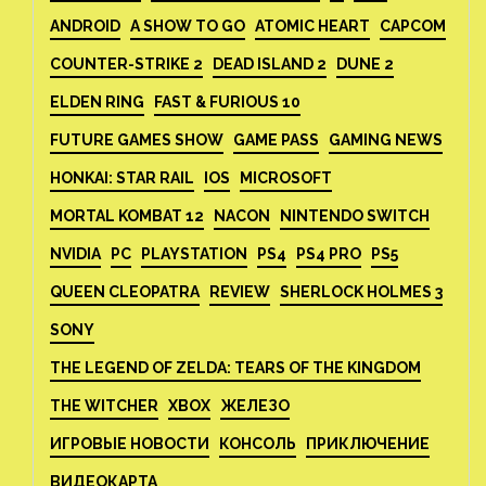
ANDROID
A SHOW TO GO
ATOMIC HEART
CAPCOM
COUNTER-STRIKE 2
DEAD ISLAND 2
DUNE 2
ELDEN RING
FAST & FURIOUS 10
FUTURE GAMES SHOW
GAME PASS
GAMING NEWS
HONKAI: STAR RAIL
IOS
MICROSOFT
MORTAL KOMBAT 12
NACON
NINTENDO SWITCH
NVIDIA
PC
PLAYSTATION
PS4
PS4 PRO
PS5
QUEEN CLEOPATRA
REVIEW
SHERLOCK HOLMES 3
SONY
THE LEGEND OF ZELDA: TEARS OF THE KINGDOM
THE WITCHER
XBOX
ЖЕЛЕЗО
ИГРОВЫЕ НОВОСТИ
КОНСОЛЬ
ПРИКЛЮЧЕНИЕ
ВИДЕОКАРТА