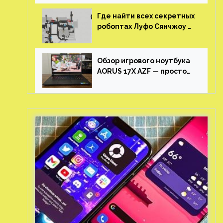
Где найти всех секретных
робоптах Луфо Сянчжоу в
Honkai: Star Rail
Обзор игрового ноутбука
AORUS 17X AZF — просто
пушка