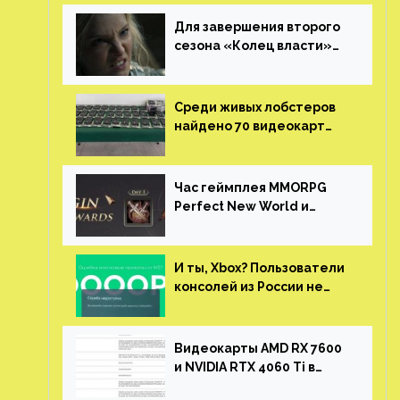
Для завершения второго
сезона «Колец власти»
не нужны сценаристы
Среди живых лобстеров
найдено 70 видеокарт
NVIDIA. Новые чудеса с
китайской таможни
Час геймплея MMORPG
Perfect New World и
награды за участие в ЗБТ
И ты, Xbox? Пользователи
консолей из России не
могут войти в свои
учетные записи
Видеокарты AMD RX 7600
и NVIDIA RTX 4060 Ti в
новой утечке