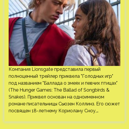
Компания Lionsgate представила первый
полноценный трейлер приквела "Голодных игр"
под названием "Баллада о змеях и певчих птицах"
(The Hunger Games: The Ballad of Songbirds &
Snakes). Приквел основан на одноименном
романе писательницы Сьюзен Коллинз. Его сюжет
посвящен 18-летнему Кориолану Сноу,…