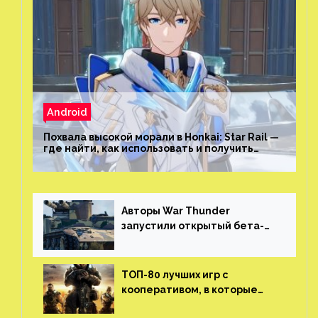
Android
Похвала высокой морали в Honkai: Star Rail —
где найти, как использовать и получить
скрытые достижения
Авторы War Thunder
запустили открытый бета-
тест мобильной версии —
трейлер и скриншоты
ТОП-80 лучших игр с
кооперативом, в которые
можно играть с другом