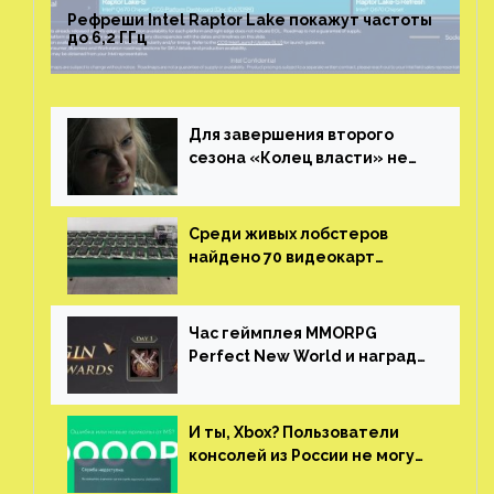
Рефреши Intel Raptor Lake покажут частоты
до 6,2 ГГц
Для завершения второго
сезона «Колец власти» не
нужны сценаристы
Среди живых лобстеров
найдено 70 видеокарт
NVIDIA. Новые чудеса с
китайской таможни
Час геймплея MMORPG
Perfect New World и награды
за участие в ЗБТ
И ты, Xbox? Пользователи
консолей из России не могут
войти в свои учетные записи