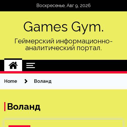
Skip
Воскресенье, Авг 9, 2026
to
content
Games Gym.
Геймерский информационно-
аналитический портал.
Home
Воланд
Воланд