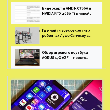
Видеокарты AMD RX 7600 и
NVIDIA RTX 4060 Ti в новой
утечке
Где найти всех секретных
робоптах Луфо Сянчжоу в
Honkai: Star Rail
Обзор игрового ноутбука
AORUS 17X AZF — просто
пушка