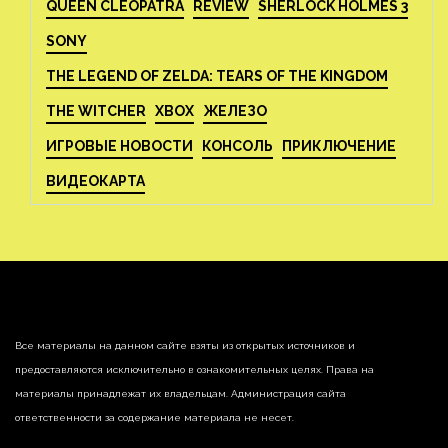
QUEEN CLEOPATRA
REVIEW
SHERLOCK HOLMES 3
SONY
THE LEGEND OF ZELDA: TEARS OF THE KINGDOM
THE WITCHER
XBOX
ЖЕЛЕЗО
ИГРОВЫЕ НОВОСТИ
КОНСОЛЬ
ПРИКЛЮЧЕНИЕ
ВИДЕОКАРТА
Все материалы на данном сайте взяты из открытых источников и
предоставляются исключительно в ознакомительных целях. Права на
материалы принадлежат их владельцам. Администрация сайта
ответственности за содержание материала не несет.