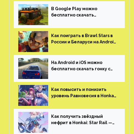
(никаких MMO)
В Google Play можно
бесплатно скачать
российскую песочницу с
открытым миром, прокачкой,
гонками и тюнингом машины
Как поиграть в Brawl Stars в
России и Беларуси на Android
и iOS
На Android и iOS можно
бесплатно скачать гонку с
огромным открытым миром,
который больше, чем в
Skyrim и GTA: San Andreas
Как повысить и понизить
уровень Равновесия в Honkai:
Star Rail
Как получить звёздный
нефрит в Honkai: Star Rail —
все способы фарма