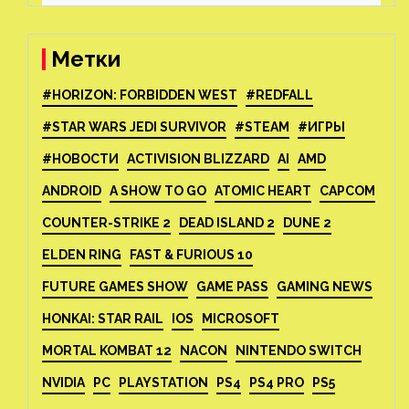
Метки
#HORIZON: FORBIDDEN WEST
#REDFALL
#STAR WARS JEDI SURVIVOR
#STEAM
#ИГРЫ
#НОВОСТИ
ACTIVISION BLIZZARD
AI
AMD
ANDROID
A SHOW TO GO
ATOMIC HEART
CAPCOM
COUNTER-STRIKE 2
DEAD ISLAND 2
DUNE 2
ELDEN RING
FAST & FURIOUS 10
FUTURE GAMES SHOW
GAME PASS
GAMING NEWS
HONKAI: STAR RAIL
IOS
MICROSOFT
MORTAL KOMBAT 12
NACON
NINTENDO SWITCH
NVIDIA
PC
PLAYSTATION
PS4
PS4 PRO
PS5