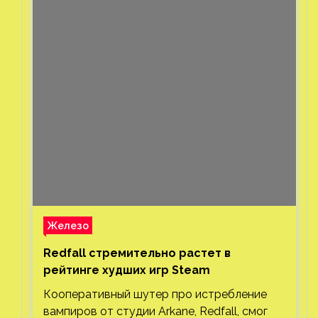
Железо
Redfall стремительно растет в
рейтинге худших игр Steam
Кооперативный шутер про истребление
вампиров от студии Arkane, Redfall, смог