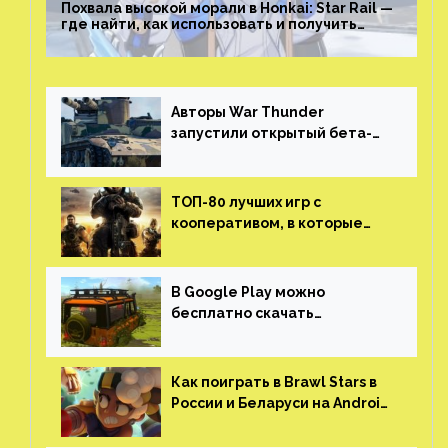
Похвала высокой морали в Honkai: Star Rail —
где найти, как использовать и получить
скрытые достижения
Авторы War Thunder
запустили открытый бета-
тест мобильной версии —
трейлер и скриншоты
ТОП-80 лучших игр с
кооперативом, в которые
можно играть с другом
(никаких MMO)
В Google Play можно
бесплатно скачать
российскую песочницу с
открытым миром, прокачкой,
гонками и тюнингом машины
Как поиграть в Brawl Stars в
России и Беларуси на Android
и iOS