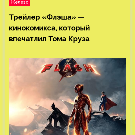
Железо
Трейлер «Флэша» —
кинокомикса, который
впечатлил Тома Круза