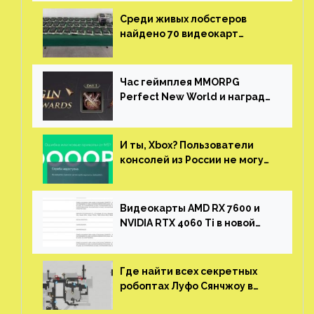
Среди живых лобстеров
найдено 70 видеокарт
NVIDIA. Новые чудеса с
китайской таможни
Час геймплея MMORPG
Perfect New World и награды
за участие в ЗБТ
И ты, Xbox? Пользователи
консолей из России не могут
войти в свои учетные записи
Видеокарты AMD RX 7600 и
NVIDIA RTX 4060 Ti в новой
утечке
Где найти всех секретных
робоптах Луфо Сянчжоу в
Honkai: Star Rail