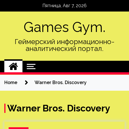
Skip
Пятница, Авг 7, 2026
to
content
Games Gym.
Геймерский информационно-
аналитический портал.
Home
Warner Bros. Discovery
Warner Bros. Discovery