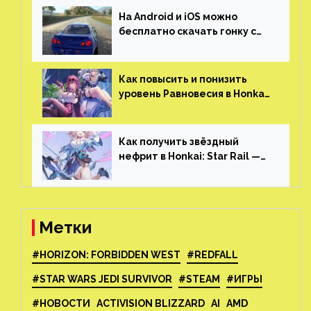
На Android и iOS можно
бесплатно скачать гонку с
огромным открытым миром,
который больше, чем в
Skyrim и GTA: San Andreas
Как повысить и понизить
уровень Равновесия в Honkai:
Star Rail
Как получить звёздный
нефрит в Honkai: Star Rail —
все способы фарма
Метки
#HORIZON: FORBIDDEN WEST
#REDFALL
#STAR WARS JEDI SURVIVOR
#STEAM
#ИГРЫ
#НОВОСТИ
ACTIVISION BLIZZARD
AI
AMD