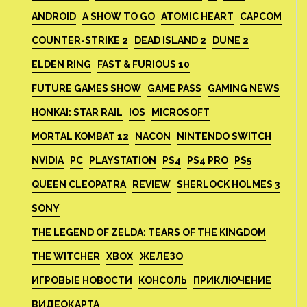
ANDROID
A SHOW TO GO
ATOMIC HEART
CAPCOM
COUNTER-STRIKE 2
DEAD ISLAND 2
DUNE 2
ELDEN RING
FAST & FURIOUS 10
FUTURE GAMES SHOW
GAME PASS
GAMING NEWS
HONKAI: STAR RAIL
IOS
MICROSOFT
MORTAL KOMBAT 12
NACON
NINTENDO SWITCH
NVIDIA
PC
PLAYSTATION
PS4
PS4 PRO
PS5
QUEEN CLEOPATRA
REVIEW
SHERLOCK HOLMES 3
SONY
THE LEGEND OF ZELDA: TEARS OF THE KINGDOM
THE WITCHER
XBOX
ЖЕЛЕЗО
ИГРОВЫЕ НОВОСТИ
КОНСОЛЬ
ПРИКЛЮЧЕНИЕ
ВИДЕОКАРТА