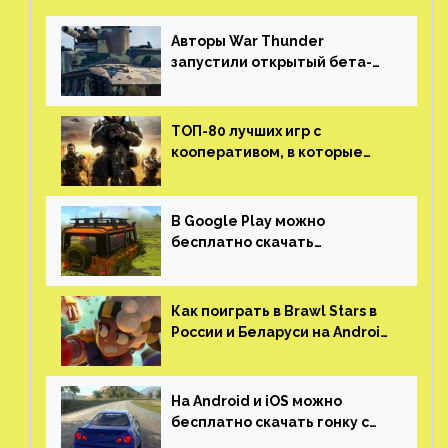
Авторы War Thunder
запустили открытый бета-
тест мобильной версии —
трейлер и скриншоты
ТОП-80 лучших игр с
кооперативом, в которые
можно играть с другом
(никаких MMO)
В Google Play можно
бесплатно скачать
российскую песочницу с
открытым миром, прокачкой,
гонками и тюнингом машины
Как поиграть в Brawl Stars в
России и Беларуси на Android
и iOS
На Android и iOS можно
бесплатно скачать гонку с
огромным открытым миром,