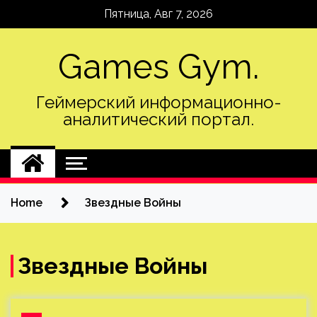
Skip
Пятница, Авг 7, 2026
to
content
Games Gym.
Геймерский информационно-
аналитический портал.
Home
Звездные Войны
Звездные Войны