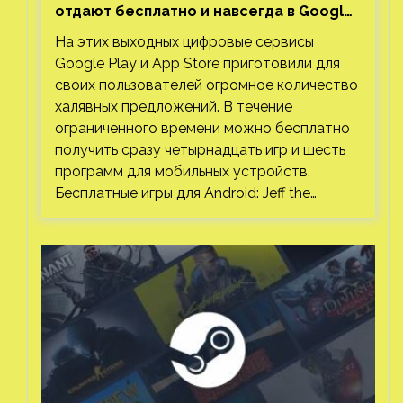
отдают бесплатно и навсегда в Google
Play и App Store. Есть проект с 1 млн
На этих выходных цифровые сервисы
загрузок
Google Play и App Store приготовили для
своих пользователей огромное количество
халявных предложений. В течение
ограниченного времени можно бесплатно
получить сразу четырнадцать игр и шесть
программ для мобильных устройств.
Бесплатные игры для Android: Jeff the…