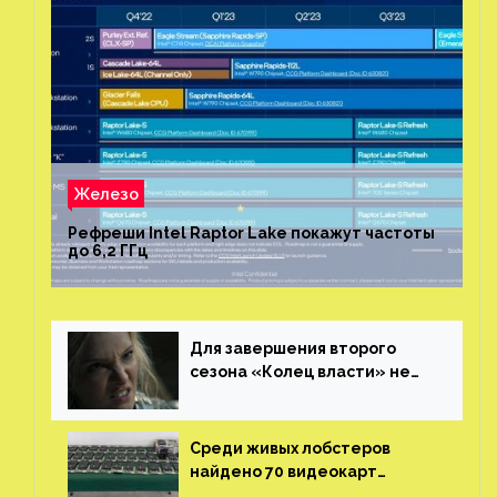
Железо
Рефреши Intel Raptor Lake покажут частоты
до 6,2 ГГц
Для завершения второго
сезона «Колец власти» не
нужны сценаристы
Среди живых лобстеров
найдено 70 видеокарт
NVIDIA. Новые чудеса с