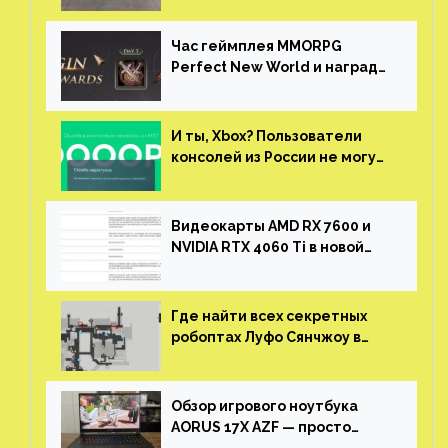
китайской таможни
Час геймплея MMORPG
Perfect New World и награды
за участие в ЗБТ
И ты, Xbox? Пользователи
консолей из России не могут
войти в свои учетные записи
Видеокарты AMD RX 7600 и
NVIDIA RTX 4060 Ti в новой
утечке
Где найти всех секретных
робоптах Луфо Сянчжоу в
Honkai: Star Rail
Обзор игрового ноутбука
AORUS 17X AZF — просто