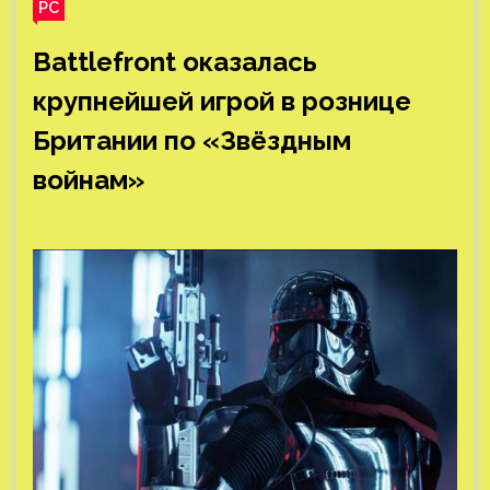
PC
Battlefront оказалась
крупнейшей игрой в рознице
Британии по «Звёздным
войнам»