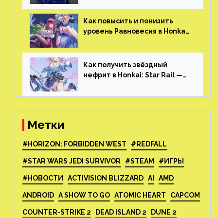
который больше, чем в
Skyrim и GTA: San Andreas
Как повысить и понизить
уровень Равновесия в Honkai:
Star Rail
Как получить звёздный
нефрит в Honkai: Star Rail —
все способы фарма
Метки
#HORIZON: FORBIDDEN WEST
#REDFALL
#STAR WARS JEDI SURVIVOR
#STEAM
#ИГРЫ
#НОВОСТИ
ACTIVISION BLIZZARD
AI
AMD
ANDROID
A SHOW TO GO
ATOMIC HEART
CAPCOM
COUNTER-STRIKE 2
DEAD ISLAND 2
DUNE 2