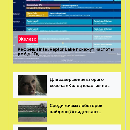
Железо
Рефреши Intel Raptor Lake покажут частоты
до 6,2 ГГц
Для завершения второго
сезона «Колец власти» не
нужны сценаристы
Среди живых лобстеров
найдено 70 видеокарт
NVIDIA. Новые чудеса с
китайской таможни