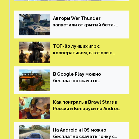
Авторы War Thunder
запустили открытый бета-
тест мобильной версии —
трейлер и скриншоты
ТОП-80 лучших игр с
кооперативом, в которые
можно играть с другом
(никаких MMO)
В Google Play можно
бесплатно скачать
российскую песочницу с
открытым миром, прокачкой,
гонками и тюнингом машины
Как поиграть в Brawl Stars в
России и Беларуси на Android
и iOS
На Android и iOS можно
бесплатно скачать гонку с