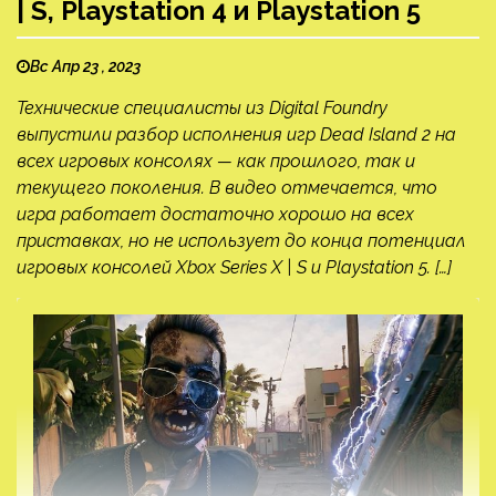
| S, Playstation 4 и Playstation 5
Вс Апр 23 , 2023
Технические специалисты из Digital Foundry
выпустили разбор исполнения игр Dead Island 2 на
всех игровых консолях — как прошлого, так и
текущего поколения. В видео отмечается, что
игра работает достаточно хорошо на всех
приставках, но не использует до конца потенциал
игровых консолей Xbox Series X | S и Playstation 5. […]