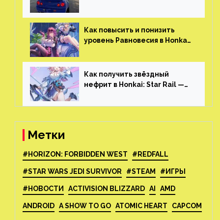
огромным открытым миром,
который больше, чем в
Skyrim и GTA: San Andreas
Как повысить и понизить
уровень Равновесия в Honkai:
Star Rail
Как получить звёздный
нефрит в Honkai: Star Rail —
все способы фарма
Метки
#HORIZON: FORBIDDEN WEST
#REDFALL
#STAR WARS JEDI SURVIVOR
#STEAM
#ИГРЫ
#НОВОСТИ
ACTIVISION BLIZZARD
AI
AMD
ANDROID
A SHOW TO GO
ATOMIC HEART
CAPCOM