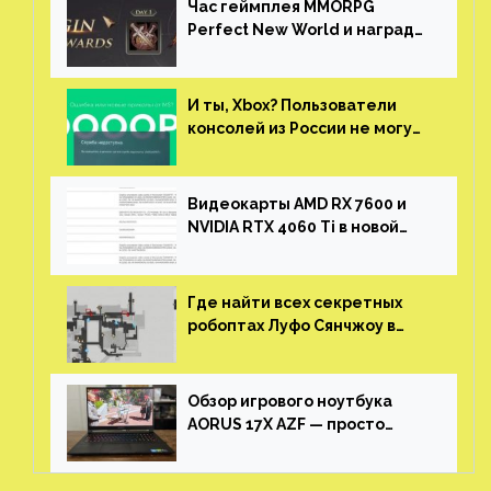
Час геймплея MMORPG
Perfect New World и награды
за участие в ЗБТ
И ты, Xbox? Пользователи
консолей из России не могут
войти в свои учетные записи
Видеокарты AMD RX 7600 и
NVIDIA RTX 4060 Ti в новой
утечке
Где найти всех секретных
робоптах Луфо Сянчжоу в
Honkai: Star Rail
Обзор игрового ноутбука
AORUS 17X AZF — просто
пушка