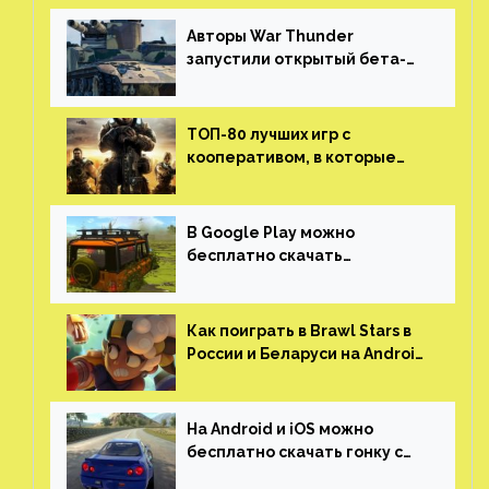
Авторы War Thunder
запустили открытый бета-
тест мобильной версии —
трейлер и скриншоты
ТОП-80 лучших игр с
кооперативом, в которые
можно играть с другом
(никаких MMO)
В Google Play можно
бесплатно скачать
российскую песочницу с
открытым миром, прокачкой,
гонками и тюнингом машины
Как поиграть в Brawl Stars в
России и Беларуси на Android
и iOS
На Android и iOS можно
бесплатно скачать гонку с
огромным открытым миром,