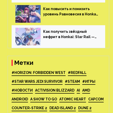
который больше, чем в
Skyrim и GTA: San Andreas
Как повысить и понизить
уровень Равновесия в Honkai:
Star Rail
Как получить звёздный
нефрит в Honkai: Star Rail —
все способы фарма
Метки
#HORIZON: FORBIDDEN WEST
#REDFALL
#STAR WARS JEDI SURVIVOR
#STEAM
#ИГРЫ
#НОВОСТИ
ACTIVISION BLIZZARD
AI
AMD
ANDROID
A SHOW TO GO
ATOMIC HEART
CAPCOM
COUNTER-STRIKE 2
DEAD ISLAND 2
DUNE 2