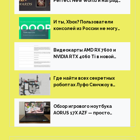
Perfect New World и награды
за участие в ЗБТ
И ты, Xbox? Пользователи
консолей из России не могут
войти в свои учетные записи
Видеокарты AMD RX 7600 и
NVIDIA RTX 4060 Ti в новой
утечке
Где найти всех секретных
робоптах Луфо Сянчжоу в
Honkai: Star Rail
Обзор игрового ноутбука
AORUS 17X AZF — просто
пушка