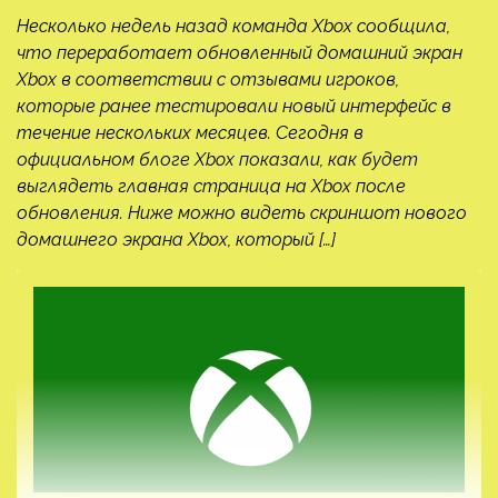
Несколько недель назад команда Xbox сообщила,
что переработает обновленный домашний экран
Xbox в соответствии с отзывами игроков,
которые ранее тестировали новый интерфейс в
течение нескольких месяцев. Сегодня в
официальном блоге Xbox показали, как будет
выглядеть главная страница на Xbox после
обновления. Ниже можно видеть скриншот нового
домашнего экрана Xbox, который […]