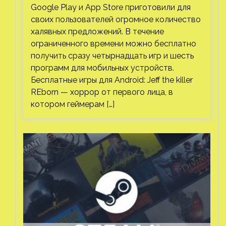
Google Play и App Store приготовили для
своих пользователей огромное количество
халявных предложений. В течение
ограниченного времени можно бесплатно
получить сразу четырнадцать игр и шесть
программ для мобильных устройств.
Бесплатные игры для Android: Jeff the killer
REborn — хоррор от первого лица, в
котором геймерам […]