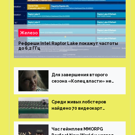
Железо
Рефреши Intel Raptor Lake покажут частоты
до 6,2 ГГц
Для завершения второго
сезона «Колец власти» не
нужны сценаристы
Среди живых лобстеров
найдено 70 видеокарт
NVIDIA. Новые чудеса с
китайской таможни
Час геймплея MMORPG