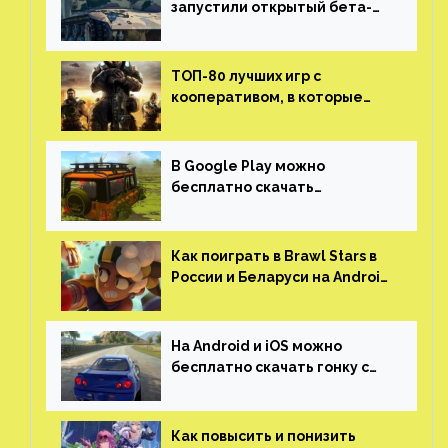
запустили открытый бета-
тест мобильной версии —
трейлер и скриншоты
ТОП-80 лучших игр с
кооперативом, в которые
можно играть с другом
(никаких MMO)
В Google Play можно
бесплатно скачать
российскую песочницу с
открытым миром, прокачкой,
гонками и тюнингом машины
Как поиграть в Brawl Stars в
России и Беларуси на Android
и iOS
На Android и iOS можно
бесплатно скачать гонку с
огромным открытым миром,
который больше, чем в
Skyrim и GTA: San Andreas
Как повысить и понизить