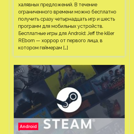
халявных предложений. В течение
ограниченного времени можно бесплатно
получить сразу четырнадцать игр и шесть
программ для мобильных устройств.
Бесплатные игры для Android: Jeff the killer
REborn — хоррор от первого лица, в
котором геймерам […]
Android