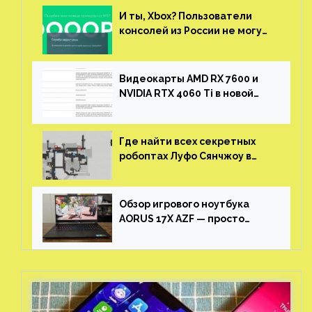
И ты, Xbox? Пользователи
консолей из России не могут
войти в свои учетные записи
Видеокарты AMD RX 7600 и
NVIDIA RTX 4060 Ti в новой
утечке
Где найти всех секретных
робоптах Луфо Сянчжоу в
Honkai: Star Rail
Обзор игрового ноутбука
AORUS 17X AZF — просто
пушка