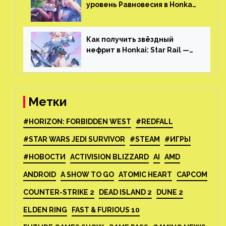
уровень Равновесия в Honkai:
Star Rail
Как получить звёздный
нефрит в Honkai: Star Rail —
все способы фарма
Метки
#HORIZON: FORBIDDEN WEST
#REDFALL
#STAR WARS JEDI SURVIVOR
#STEAM
#ИГРЫ
#НОВОСТИ
ACTIVISION BLIZZARD
AI
AMD
ANDROID
A SHOW TO GO
ATOMIC HEART
CAPCOM
COUNTER-STRIKE 2
DEAD ISLAND 2
DUNE 2
ELDEN RING
FAST & FURIOUS 10