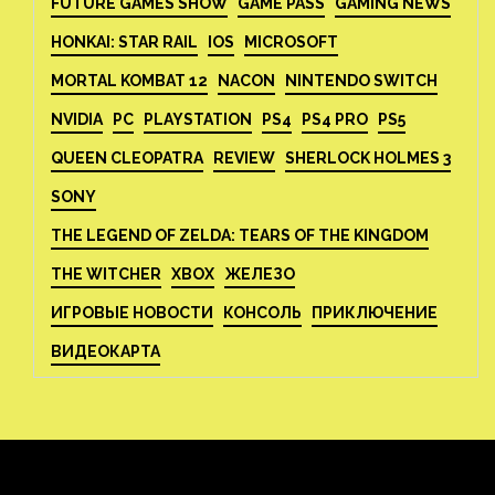
FUTURE GAMES SHOW
GAME PASS
GAMING NEWS
HONKAI: STAR RAIL
IOS
MICROSOFT
MORTAL KOMBAT 12
NACON
NINTENDO SWITCH
NVIDIA
PC
PLAYSTATION
PS4
PS4 PRO
PS5
QUEEN CLEOPATRA
REVIEW
SHERLOCK HOLMES 3
SONY
THE LEGEND OF ZELDA: TEARS OF THE KINGDOM
THE WITCHER
XBOX
ЖЕЛЕЗО
ИГРОВЫЕ НОВОСТИ
КОНСОЛЬ
ПРИКЛЮЧЕНИЕ
ВИДЕОКАРТА