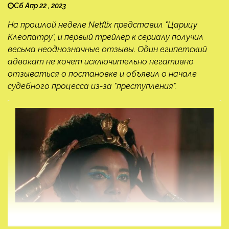
Сб Апр 22 , 2023
На прошлой неделе Netflix представил "Царицу
Клеопатру", и первый трейлер к сериалу получил
весьма неоднозначные отзывы. Один египетский
адвокат не хочет исключительно негативно
отзываться о постановке и объявил о начале
судебного процесса из-за "преступления".