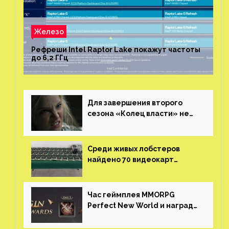
Железо
Рефреши Intel Raptor Lake покажут частоты
до 6,2 ГГц
Для завершения второго
сезона «Колец власти» не
нужны сценаристы
Среди живых лобстеров
найдено 70 видеокарт
NVIDIA. Новые чудеса с
китайской таможни
Час геймплея MMORPG
Perfect New World и награды
за участие в ЗБТ