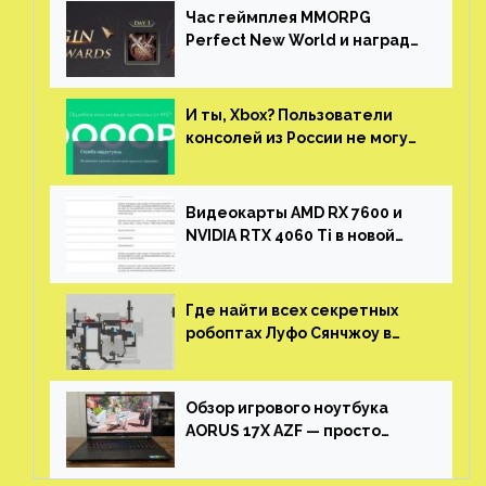
Час геймплея MMORPG
Perfect New World и награды
за участие в ЗБТ
И ты, Xbox? Пользователи
консолей из России не могут
войти в свои учетные записи
Видеокарты AMD RX 7600 и
NVIDIA RTX 4060 Ti в новой
утечке
Где найти всех секретных
робоптах Луфо Сянчжоу в
Honkai: Star Rail
Обзор игрового ноутбука
AORUS 17X AZF — просто
пушка