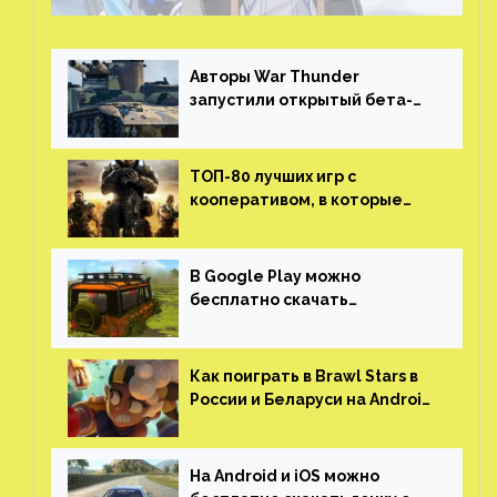
Авторы War Thunder
запустили открытый бета-
тест мобильной версии —
трейлер и скриншоты
ТОП-80 лучших игр с
кооперативом, в которые
можно играть с другом
(никаких MMO)
В Google Play можно
бесплатно скачать
российскую песочницу с
открытым миром, прокачкой,
гонками и тюнингом машины
Как поиграть в Brawl Stars в
России и Беларуси на Android
и iOS
На Android и iOS можно