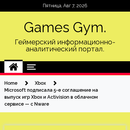
Skip
Пятница, Авг 7, 2026
to
content
Games Gym.
Геймерский информационно-
аналитический портал.
Home
Xbox
Microsoft подписала 5-е соглашение на
выпуск игр Xbox и Activision в облачном
сервисе — с Nware