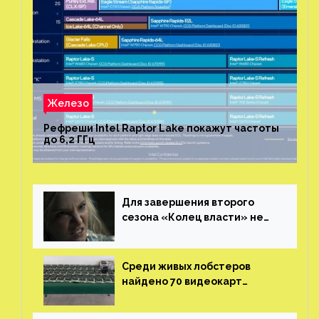
Железо
Рефреши Intel Raptor Lake покажут частоты
до 6,2 ГГц
Для завершения второго
сезона «Колец власти» не
нужны сценаристы
Среди живых лобстеров
найдено 70 видеокарт
NVIDIA. Новые чудеса с
китайской таможни