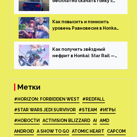
бесплатно скачать гонку с
огромным открытым миром,
который больше, чем в
Skyrim и GTA: San Andreas
Как повысить и понизить
уровень Равновесия в Honkai:
Star Rail
Как получить звёздный
нефрит в Honkai: Star Rail —
все способы фарма
Метки
#HORIZON: FORBIDDEN WEST
#REDFALL
#STAR WARS JEDI SURVIVOR
#STEAM
#ИГРЫ
#НОВОСТИ
ACTIVISION BLIZZARD
AI
AMD
ANDROID
A SHOW TO GO
ATOMIC HEART
CAPCOM