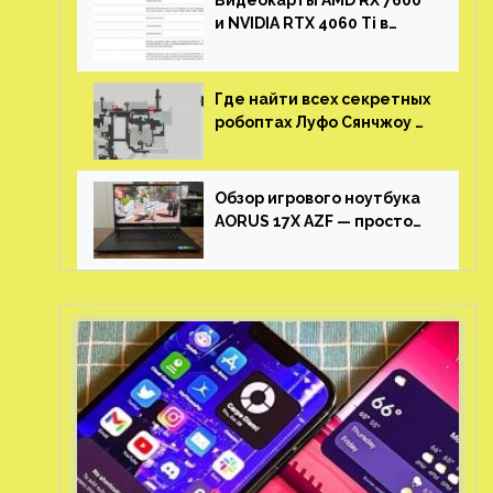
Видеокарты AMD RX 7600
и NVIDIA RTX 4060 Ti в
новой утечке
Где найти всех секретных
робоптах Луфо Сянчжоу в
Honkai: Star Rail
Обзор игрового ноутбука
AORUS 17X AZF — просто
пушка