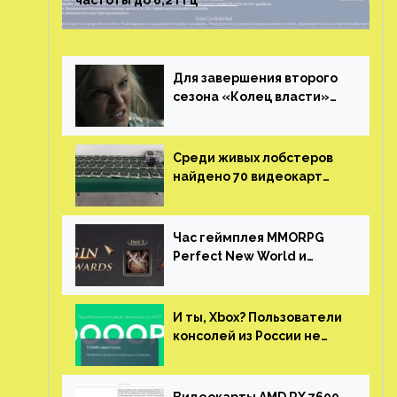
частоты до 6,2 ГГц
Для завершения второго
сезона «Колец власти»
не нужны сценаристы
Среди живых лобстеров
найдено 70 видеокарт
NVIDIA. Новые чудеса с
китайской таможни
Час геймплея MMORPG
Perfect New World и
награды за участие в ЗБТ
И ты, Xbox? Пользователи
консолей из России не
могут войти в свои
учетные записи