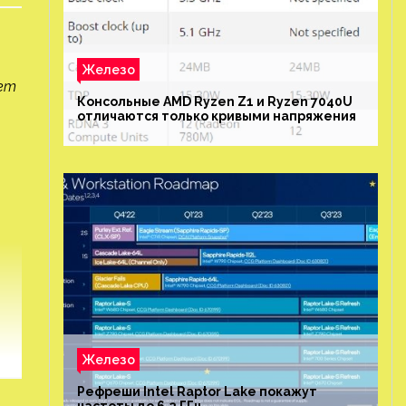
Железо
ует
Консольные AMD Ryzen Z1 и Ryzen 7040U
отличаются только кривыми напряжения
Железо
Рефреши Intel Raptor Lake покажут