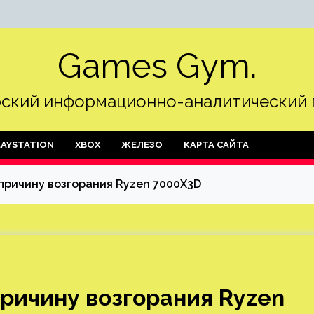
Games Gym.
ский информационно-аналитический 
LAYSTATION
XBOX
ЖЕЛЕЗО
КАРТА САЙТА
причину возгорания Ryzen 7000X3D
ричину возгорания Ryzen