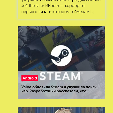
Jeff the killer REborn — хоррор от
первого лица, в котором геймерам […]
Android
Valve обновила Steam и улучшила поиск
игр. Разработчики рассказали, что
изменилось и как теперь искать проекты