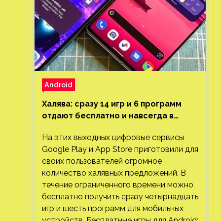
Android
Халява: сразу 14 игр и 6 программ
отдают бесплатно и навсегда в
Google Play и App Store. Есть проект
На этих выходных цифровые сервисы
с 1 млн загрузок
Google Play и App Store приготовили для
своих пользователей огромное
количество халявных предложений. В
течение ограниченного времени можно
бесплатно получить сразу четырнадцать
игр и шесть программ для мобильных
устройств. Бесплатные игры для Android: