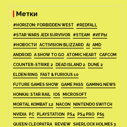
Метки
#HORIZON: FORBIDDEN WEST
#REDFALL
#STAR WARS JEDI SURVIVOR
#STEAM
#ИГРЫ
#НОВОСТИ
ACTIVISION BLIZZARD
AI
AMD
ANDROID
A SHOW TO GO
ATOMIC HEART
CAPCOM
COUNTER-STRIKE 2
DEAD ISLAND 2
DUNE 2
ELDEN RING
FAST & FURIOUS 10
FUTURE GAMES SHOW
GAME PASS
GAMING NEWS
HONKAI: STAR RAIL
IOS
MICROSOFT
MORTAL KOMBAT 12
NACON
NINTENDO SWITCH
NVIDIA
PC
PLAYSTATION
PS4
PS4 PRO
PS5
QUEEN CLEOPATRA
REVIEW
SHERLOCK HOLMES 3