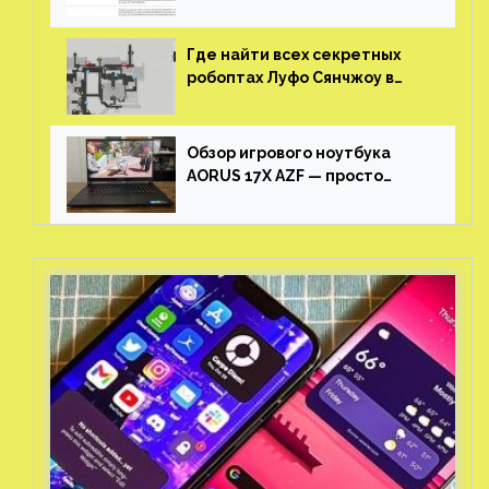
утечке
Где найти всех секретных
робоптах Луфо Сянчжоу в
Honkai: Star Rail
Обзор игрового ноутбука
AORUS 17X AZF — просто
пушка