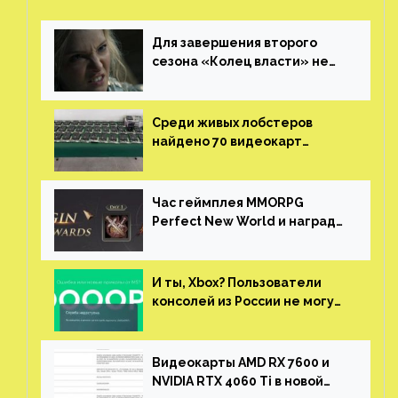
Для завершения второго
сезона «Колец власти» не
нужны сценаристы
Среди живых лобстеров
найдено 70 видеокарт
NVIDIA. Новые чудеса с
китайской таможни
Час геймплея MMORPG
Perfect New World и награды
за участие в ЗБТ
И ты, Xbox? Пользователи
консолей из России не могут
войти в свои учетные записи
Видеокарты AMD RX 7600 и
NVIDIA RTX 4060 Ti в новой