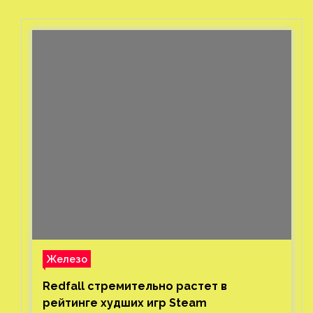
Железо
Redfall стремительно растет в
рейтинге худших игр Steam