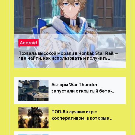
Android
Похвала высокой морали в Honkai: Star Rail —
где найти, как использовать и получить
скрытые достижения
Авторы War Thunder
запустили открытый бета-
тест мобильной версии —
трейлер и скриншоты
ТОП-80 лучших игр с
кооперативом, в которые
можно играть с другом
(никаких MMO)