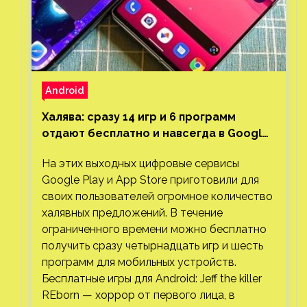
Android
Халява: сразу 14 игр и 6 программ
отдают бесплатно и навсегда в Google
Play и App Store. Есть проект с 1 млн
На этих выходных цифровые сервисы
загрузок
Google Play и App Store приготовили для
своих пользователей огромное количество
халявных предложений. В течение
ограниченного времени можно бесплатно
получить сразу четырнадцать игр и шесть
программ для мобильных устройств.
Бесплатные игры для Android: Jeff the killer
REborn — хоррор от первого лица, в