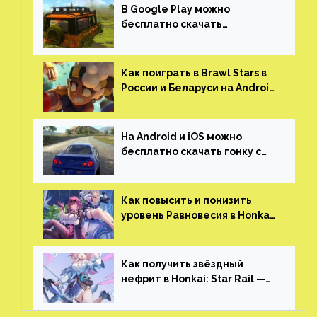
В Google Play можно
бесплатно скачать
российскую песочницу с
открытым миром, прокачкой,
гонками и тюнингом машины
Как поиграть в Brawl Stars в
России и Беларуси на Android
и iOS
На Android и iOS можно
бесплатно скачать гонку с
огромным открытым миром,
который больше, чем в
Skyrim и GTA: San Andreas
Как повысить и понизить
уровень Равновесия в Honkai:
Star Rail
Как получить звёздный
нефрит в Honkai: Star Rail —
все способы фарма