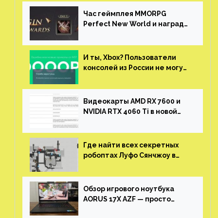
китайской таможни
Час геймплея MMORPG
Perfect New World и награды
за участие в ЗБТ
И ты, Xbox? Пользователи
консолей из России не могут
войти в свои учетные записи
Видеокарты AMD RX 7600 и
NVIDIA RTX 4060 Ti в новой
утечке
Где найти всех секретных
робоптах Луфо Сянчжоу в
Honkai: Star Rail
Обзор игрового ноутбука
AORUS 17X AZF — просто
пушка