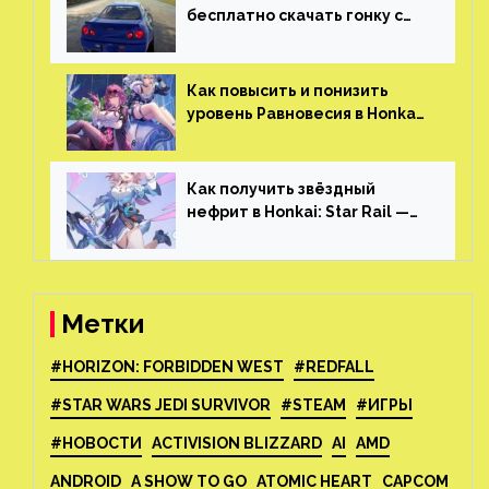
бесплатно скачать гонку с
огромным открытым миром,
который больше, чем в
Skyrim и GTA: San Andreas
Как повысить и понизить
уровень Равновесия в Honkai:
Star Rail
Как получить звёздный
нефрит в Honkai: Star Rail —
все способы фарма
Метки
#HORIZON: FORBIDDEN WEST
#REDFALL
#STAR WARS JEDI SURVIVOR
#STEAM
#ИГРЫ
#НОВОСТИ
ACTIVISION BLIZZARD
AI
AMD
ANDROID
A SHOW TO GO
ATOMIC HEART
CAPCOM