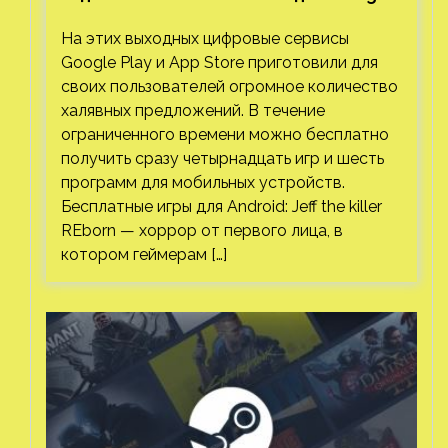
Play и App Store. Есть проект с 1 млн
На этих выходных цифровые сервисы
загрузок
Google Play и App Store приготовили для
своих пользователей огромное количество
халявных предложений. В течение
ограниченного времени можно бесплатно
получить сразу четырнадцать игр и шесть
программ для мобильных устройств.
Бесплатные игры для Android: Jeff the killer
REborn — хоррор от первого лица, в
котором геймерам […]