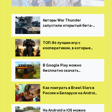
скрытые достижения
Авторы War Thunder
запустили открытый бета-
тест мобильной версии —
трейлер и скриншоты
ТОП-80 лучших игр с
кооперативом, в которые
можно играть с другом
(никаких MMO)
В Google Play можно
бесплатно скачать
российскую песочницу с
открытым миром, прокачкой,
гонками и тюнингом машины
Как поиграть в Brawl Stars в
России и Беларуси на Android
и iOS
На Android и iOS можно