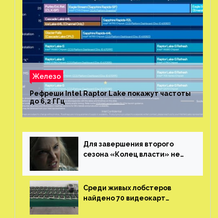
Железо
Рефреши Intel Raptor Lake покажут частоты
до 6,2 ГГц
Для завершения второго
сезона «Колец власти» не
нужны сценаристы
Среди живых лобстеров
найдено 70 видеокарт
NVIDIA. Новые чудеса с