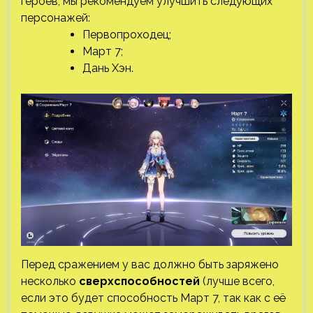
героев, мы рекомендуем улучшить следующих
персонажей:
Первопроходец;
Март 7;
Дань Хэн.
Перед сражением у вас должно быть заряжено
несколько
сверхспособностей
(лучше всего,
если это будет способность Март 7, так как с её