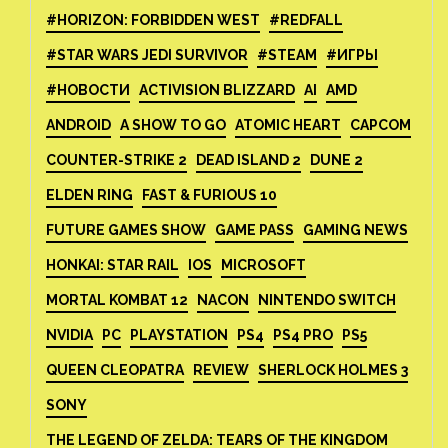
#HORIZON: FORBIDDEN WEST
#REDFALL
#STAR WARS JEDI SURVIVOR
#STEAM
#ИГРЫ
#НОВОСТИ
ACTIVISION BLIZZARD
AI
AMD
ANDROID
A SHOW TO GO
ATOMIC HEART
CAPCOM
COUNTER-STRIKE 2
DEAD ISLAND 2
DUNE 2
ELDEN RING
FAST & FURIOUS 10
FUTURE GAMES SHOW
GAME PASS
GAMING NEWS
HONKAI: STAR RAIL
IOS
MICROSOFT
MORTAL KOMBAT 12
NACON
NINTENDO SWITCH
NVIDIA
PC
PLAYSTATION
PS4
PS4 PRO
PS5
QUEEN CLEOPATRA
REVIEW
SHERLOCK HOLMES 3
SONY
THE LEGEND OF ZELDA: TEARS OF THE KINGDOM