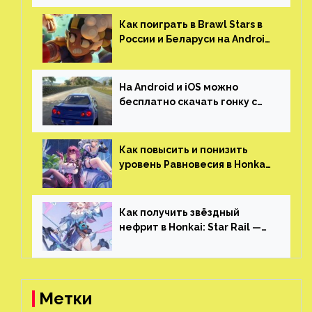
открытым миром, прокачкой,
гонками и тюнингом машины
Как поиграть в Brawl Stars в
России и Беларуси на Android
и iOS
На Android и iOS можно
бесплатно скачать гонку с
огромным открытым миром,
который больше, чем в
Skyrim и GTA: San Andreas
Как повысить и понизить
уровень Равновесия в Honkai:
Star Rail
Как получить звёздный
нефрит в Honkai: Star Rail —
все способы фарма
Метки