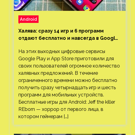
Android
Халява: сразу 14 игр и 6 программ
отдают бесплатно и навсегда в Google
Play и App Store. Есть проект с 1 млн
На этих выходных цифровые сервисы
загрузок
Google Play и App Store приготовили для
своих пользователей огромное количество
халявных предложений. В течение
ограниченного времени можно бесплатно
получить сразу четырнадцать игр и шесть
программ для мобильных устройств.
Бесплатные игры для Android: Jeff the killer
REborn — хоррор от первого лица, в
котором геймерам […]