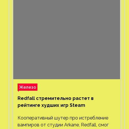
Железо
Redfall стремительно растет в
рейтинге худших игр Steam
Кооперативный шутер про истребление
вампиров от студии Arkane, Redfall, смог