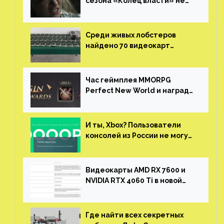
сезона «Колец власти» не
нужны сценаристы
Среди живых лобстеров
найдено 70 видеокарт
NVIDIA. Новые чудеса с
китайской таможни
Час геймплея MMORPG
Perfect New World и награды
за участие в ЗБТ
И ты, Xbox? Пользователи
консолей из России не могут
войти в свои учетные записи
Видеокарты AMD RX 7600 и
NVIDIA RTX 4060 Ti в новой
утечке
Где найти всех секретных