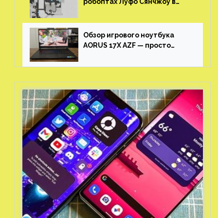
робоптах Луфо Сянчжоу в
Honkai: Star Rail
Обзор игрового ноутбука
AORUS 17X AZF — просто
пушка