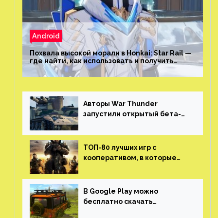
Android
Похвала высокой морали в Honkai: Star Rail —
где найти, как использовать и получить
скрытые достижения
Авторы War Thunder
запустили открытый бета-
тест мобильной версии —
трейлер и скриншоты
ТОП-80 лучших игр с
кооперативом, в которые
можно играть с другом
(никаких MMO)
В Google Play можно
бесплатно скачать
российскую песочницу с