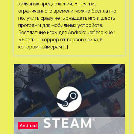
халявных предложений. В течение
ограниченного времени можно бесплатно
получить сразу четырнадцать игр и шесть
программ для мобильных устройств.
Бесплатные игры для Android: Jeff the killer
REborn — хоррор от первого лица, в
котором геймерам […]
Android