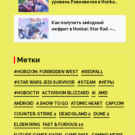
уровень Равновесия в Honkai:
Star Rail
Как получить звёздный
нефрит в Honkai: Star Rail —
все способы фарма
Метки
#HORIZON: FORBIDDEN WEST
#REDFALL
#STAR WARS JEDI SURVIVOR
#STEAM
#ИГРЫ
#НОВОСТИ
ACTIVISION BLIZZARD
AI
AMD
ANDROID
A SHOW TO GO
ATOMIC HEART
CAPCOM
COUNTER-STRIKE 2
DEAD ISLAND 2
DUNE 2
ELDEN RING
FAST & FURIOUS 10