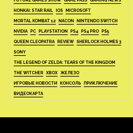
FUTURE GAMES SHOW
GAME PASS
GAMING NEWS
HONKAI: STAR RAIL
IOS
MICROSOFT
MORTAL KOMBAT 12
NACON
NINTENDO SWITCH
NVIDIA
PC
PLAYSTATION
PS4
PS4 PRO
PS5
QUEEN CLEOPATRA
REVIEW
SHERLOCK HOLMES 3
SONY
THE LEGEND OF ZELDA: TEARS OF THE KINGDOM
THE WITCHER
XBOX
ЖЕЛЕЗО
ИГРОВЫЕ НОВОСТИ
КОНСОЛЬ
ПРИКЛЮЧЕНИЕ
ВИДЕОКАРТА