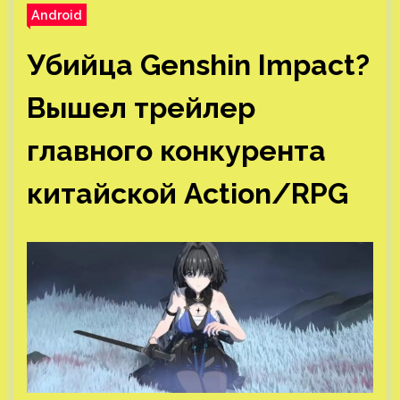
Android
Убийца Genshin Impact?
Вышел трейлер
главного конкурента
китайской Action/RPG