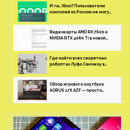
И ты, Xbox? Пользователи
консолей из России не могут
войти в свои учетные записи
Видеокарты AMD RX 7600 и
NVIDIA RTX 4060 Ti в новой
утечке
Где найти всех секретных
робоптах Луфо Сянчжоу в
Honkai: Star Rail
Обзор игрового ноутбука
AORUS 17X AZF — просто
пушка