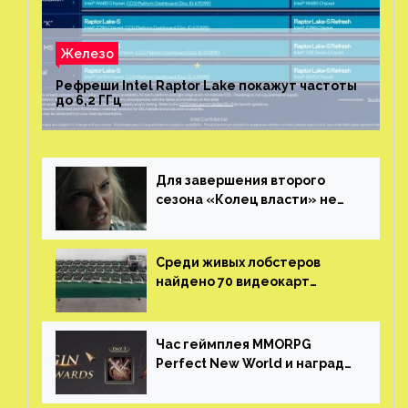
Железо
Рефреши Intel Raptor Lake покажут частоты
до 6,2 ГГц
Для завершения второго
сезона «Колец власти» не
нужны сценаристы
Среди живых лобстеров
найдено 70 видеокарт
NVIDIA. Новые чудеса с
китайской таможни
Час геймплея MMORPG
Perfect New World и награды
за участие в ЗБТ