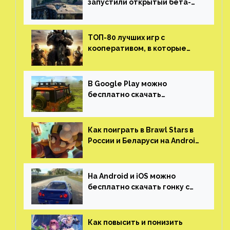
запустили открытый бета-
тест мобильной версии —
трейлер и скриншоты
ТОП-80 лучших игр с
кооперативом, в которые
можно играть с другом
(никаких MMO)
В Google Play можно
бесплатно скачать
российскую песочницу с
открытым миром, прокачкой,
гонками и тюнингом машины
Как поиграть в Brawl Stars в
России и Беларуси на Android
и iOS
На Android и iOS можно
бесплатно скачать гонку с
огромным открытым миром,
который больше, чем в
Skyrim и GTA: San Andreas
Как повысить и понизить