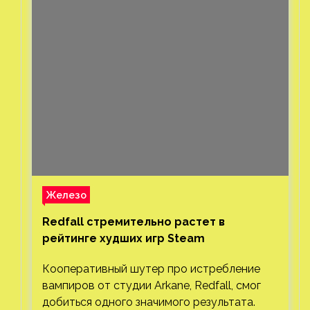
Железо
Redfall стремительно растет в
рейтинге худших игр Steam
Кооперативный шутер про истребление
вампиров от студии Arkane, Redfall, смог
добиться одного значимого результата.