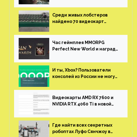
нужны сценаристы
Среди живых лобстеров
найдено 70 видеокарт
NVIDIA. Новые чудеса с
китайской таможни
Час геймплея MMORPG
Perfect New World и награды
за участие в ЗБТ
И ты, Xbox? Пользователи
консолей из России не могут
войти в свои учетные записи
Видеокарты AMD RX 7600 и
NVIDIA RTX 4060 Ti в новой
утечке
Где найти всех секретных
робоптах Луфо Сянчжоу в