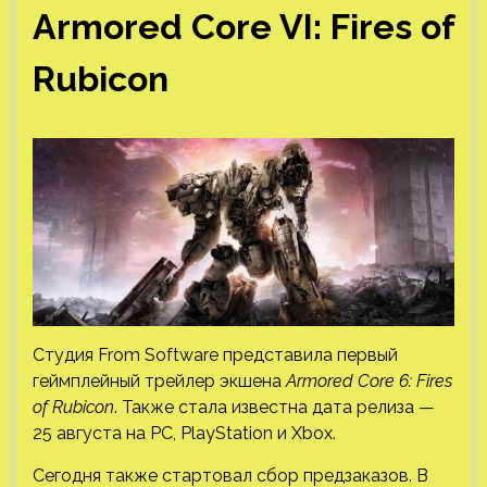
Armored Core VI: Fires of
Rubicon
Студия From Software представила первый
геймплейный трейлер экшена
Armored Core 6: Fires
of Rubicon
. Также стала известна дата релиза —
25 августа на PC, PlayStation и Xbox.
Сегодня также стартовал сбор предзаказов. В