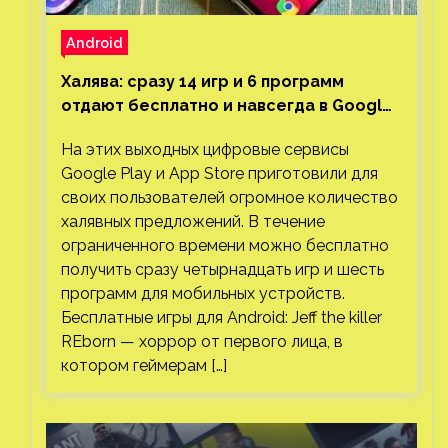
Android
Халява: сразу 14 игр и 6 программ
отдают бесплатно и навсегда в Google
Play и App Store. Есть проект с 1 млн
На этих выходных цифровые сервисы
загрузок
Google Play и App Store приготовили для
своих пользователей огромное количество
халявных предложений. В течение
ограниченного времени можно бесплатно
получить сразу четырнадцать игр и шесть
программ для мобильных устройств.
Бесплатные игры для Android: Jeff the killer
REborn — хоррор от первого лица, в
котором геймерам […]