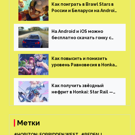
гонками и тюнингом машины
Как поиграть в Brawl Stars в
России и Беларуси на Android
и iOS
На Android и iOS можно
бесплатно скачать гонку с
огромным открытым миром,
который больше, чем в
Skyrim и GTA: San Andreas
Как повысить и понизить
уровень Равновесия в Honkai:
Star Rail
Как получить звёздный
нефрит в Honkai: Star Rail —
все способы фарма
Метки
#HORIZON: FORBIDDEN WEST
#REDFALL