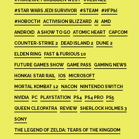
#STAR WARS JEDI SURVIVOR
#STEAM
#ИГРЫ
#НОВОСТИ
ACTIVISION BLIZZARD
AI
AMD
ANDROID
A SHOW TO GO
ATOMIC HEART
CAPCOM
COUNTER-STRIKE 2
DEAD ISLAND 2
DUNE 2
ELDEN RING
FAST & FURIOUS 10
FUTURE GAMES SHOW
GAME PASS
GAMING NEWS
HONKAI: STAR RAIL
IOS
MICROSOFT
MORTAL KOMBAT 12
NACON
NINTENDO SWITCH
NVIDIA
PC
PLAYSTATION
PS4
PS4 PRO
PS5
QUEEN CLEOPATRA
REVIEW
SHERLOCK HOLMES 3
SONY
THE LEGEND OF ZELDA: TEARS OF THE KINGDOM