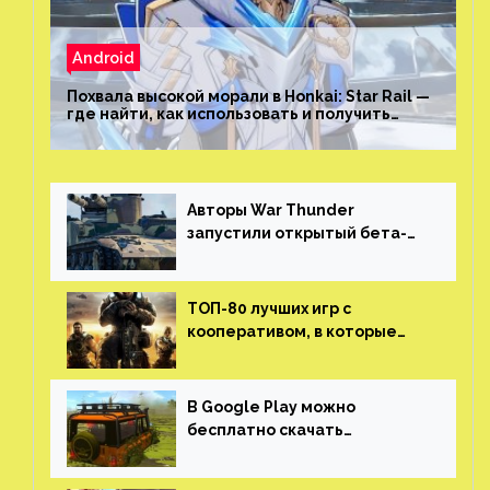
Android
Похвала высокой морали в Honkai: Star Rail —
где найти, как использовать и получить
скрытые достижения
Авторы War Thunder
запустили открытый бета-
тест мобильной версии —
трейлер и скриншоты
ТОП-80 лучших игр с
кооперативом, в которые
можно играть с другом
(никаких MMO)
В Google Play можно
бесплатно скачать
российскую песочницу с
открытым миром, прокачкой,