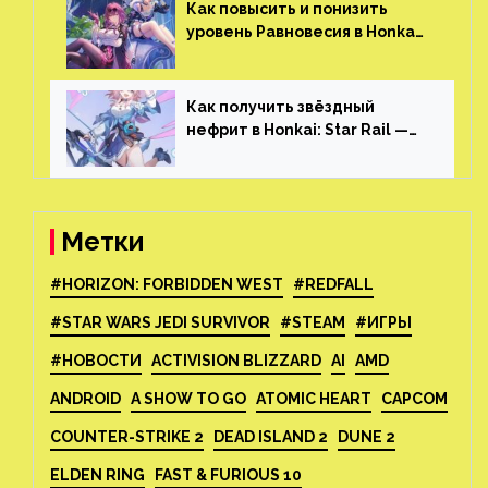
Skyrim и GTA: San Andreas
Как повысить и понизить
уровень Равновесия в Honkai:
Star Rail
Как получить звёздный
нефрит в Honkai: Star Rail —
все способы фарма
Метки
#HORIZON: FORBIDDEN WEST
#REDFALL
#STAR WARS JEDI SURVIVOR
#STEAM
#ИГРЫ
#НОВОСТИ
ACTIVISION BLIZZARD
AI
AMD
ANDROID
A SHOW TO GO
ATOMIC HEART
CAPCOM
COUNTER-STRIKE 2
DEAD ISLAND 2
DUNE 2
ELDEN RING
FAST & FURIOUS 10