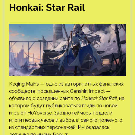
Honkai: Star Rail
Keqing Mains — одно из авторитетных фанатских
сообществ, посвященных Genshin Impact —
объявило о создании сайта по
Honkai: Star Rail
, на
котором будут публиковаться гайды по новой
игре от HoYoverse. Заодно геймеры подвели
итоги первых часов и выбрали самого полезного
из стандартных персонажей. Им оказалась
девушка по имени Броня: