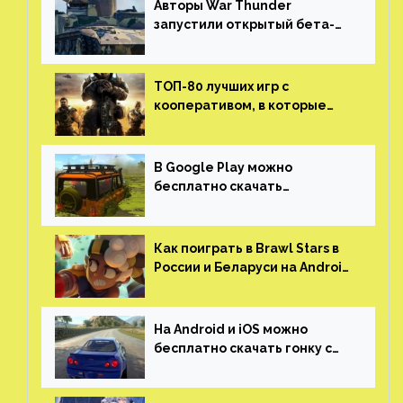
Авторы War Thunder
запустили открытый бета-
тест мобильной версии —
трейлер и скриншоты
ТОП-80 лучших игр с
кооперативом, в которые
можно играть с другом
(никаких MMO)
В Google Play можно
бесплатно скачать
российскую песочницу с
открытым миром, прокачкой,
гонками и тюнингом машины
Как поиграть в Brawl Stars в
России и Беларуси на Android
и iOS
На Android и iOS можно
бесплатно скачать гонку с
огромным открытым миром,
который больше, чем в