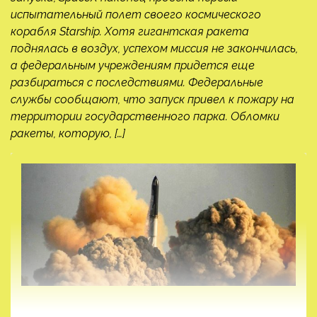
испытательный полет своего космического
корабля Starship. Хотя гигантская ракета
поднялась в воздух, успехом миссия не закончилась,
а федеральным учреждениям придется еще
разбираться с последствиями. Федеральные
службы сообщают, что запуск привел к пожару на
территории государственного парка. Обломки
ракеты, которую, […]