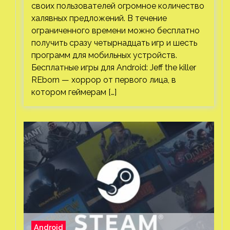
своих пользователей огромное количество
халявных предложений. В течение
ограниченного времени можно бесплатно
получить сразу четырнадцать игр и шесть
программ для мобильных устройств.
Бесплатные игры для Android: Jeff the killer
REborn — хоррор от первого лица, в
котором геймерам […]
Android