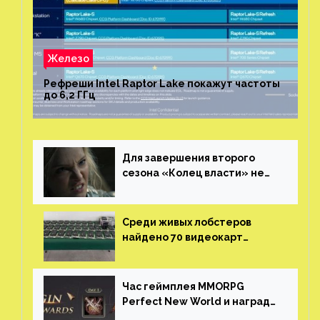
Железо
Рефреши Intel Raptor Lake покажут частоты
до 6,2 ГГц
Для завершения второго
сезона «Колец власти» не
нужны сценаристы
Среди живых лобстеров
найдено 70 видеокарт
NVIDIA. Новые чудеса с
китайской таможни
Час геймплея MMORPG
Perfect New World и награды
за участие в ЗБТ