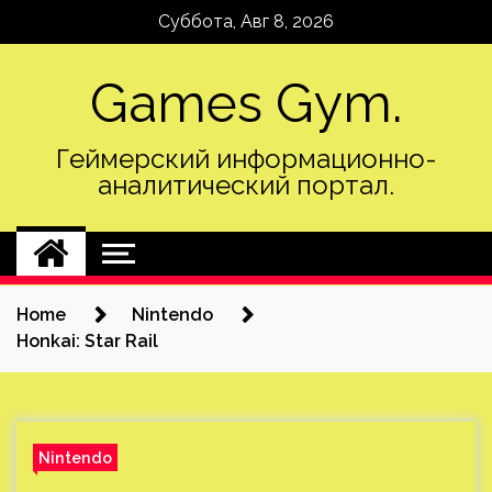
Skip
Суббота, Авг 8, 2026
to
content
Games Gym.
Геймерский информационно-
аналитический портал.
Home
Nintendo
Honkai: Star Rail
Nintendo