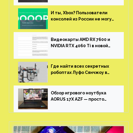
И ты, Xbox? Пользователи
консолей из России не могут
войти в свои учетные записи
Видеокарты AMD RX 7600 и
NVIDIA RTX 4060 Ti в новой
утечке
Где найти всех секретных
робоптах Луфо Сянчжоу в
Honkai: Star Rail
Обзор игрового ноутбука
AORUS 17X AZF — просто
пушка