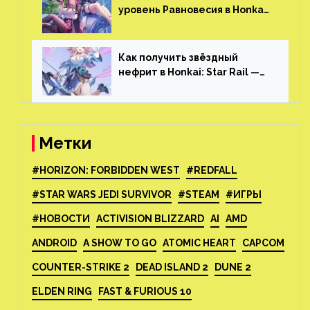
уровень Равновесия в Honkai:
Star Rail
Как получить звёздный
нефрит в Honkai: Star Rail —
все способы фарма
Метки
#HORIZON: FORBIDDEN WEST
#REDFALL
#STAR WARS JEDI SURVIVOR
#STEAM
#ИГРЫ
#НОВОСТИ
ACTIVISION BLIZZARD
AI
AMD
ANDROID
A SHOW TO GO
ATOMIC HEART
CAPCOM
COUNTER-STRIKE 2
DEAD ISLAND 2
DUNE 2
ELDEN RING
FAST & FURIOUS 10