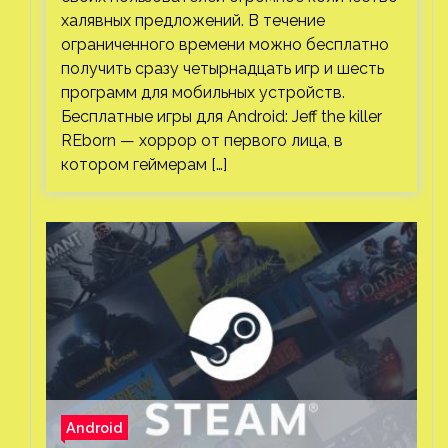
халявных предложений. В течение
ограниченного времени можно бесплатно
получить сразу четырнадцать игр и шесть
программ для мобильных устройств.
Бесплатные игры для Android: Jeff the killer
REborn — хоррор от первого лица, в
котором геймерам […]
Android