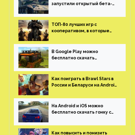
запустили открытый бета-
тест мобильной версии —
трейлер и скриншоты
ТОП-80 лучших игр с
кооперативом, в которые
можно играть с другом
(никаких MMO)
В Google Play можно
бесплатно скачать
российскую песочницу с
открытым миром, прокачкой,
гонками и тюнингом машины
Как поиграть в Brawl Stars в
России и Беларуси на Android
и iOS
На Android и iOS можно
бесплатно скачать гонку с
огромным открытым миром,
который больше, чем в
Skyrim и GTA: San Andreas
Как повысить и понизить