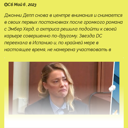
Сб Май 6 , 2023
Джонни Депп снова в центре внимания и снимается
в своих первых постановках после громкого романа
с Эмбер Херд, а актриса решила подойти к своей
карьере совершенно по-другому. Звезда DC
переехала в Испанию и, по крайней мере в
настоящее время, не намерена участвовать в