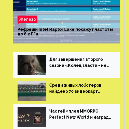
Железо
Рефреши Intel Raptor Lake покажут частоты
до 6,2 ГГц
Для завершения второго
сезона «Колец власти» не
нужны сценаристы
Среди живых лобстеров
найдено 70 видеокарт
NVIDIA. Новые чудеса с
китайской таможни
Час геймплея MMORPG
Perfect New World и награды
за участие в ЗБТ