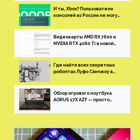
И ты, Xbox? Пользователи
консолей из России не могут
войти в свои учетные записи
Видеокарты AMD RX 7600 и
NVIDIA RTX 4060 Ti в новой
утечке
Где найти всех секретных
робоптах Луфо Сянчжоу в
Honkai: Star Rail
Обзор игрового ноутбука
AORUS 17X AZF — просто
пушка