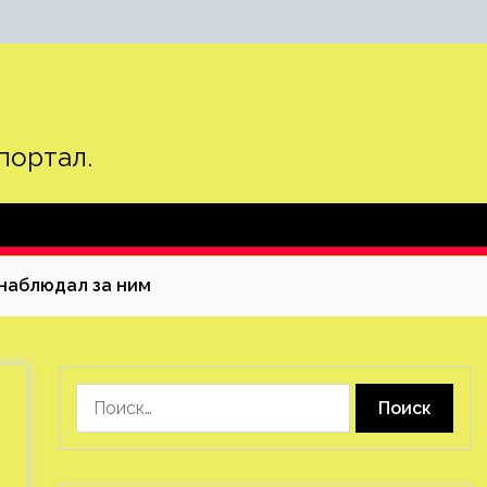
портал.
я наблюдал за ним
Найти: