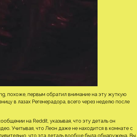
ng, похоже, первым обратил внимание на эту жуткую
ницу в лазах Регенерадора, всего через неделю после
общении на Reddit, указывая, что эту деталь он
о. Учитывая, что Леон даже не находится в комнате с
удивительно, что эта деталь вообще была обнаружена. Вы