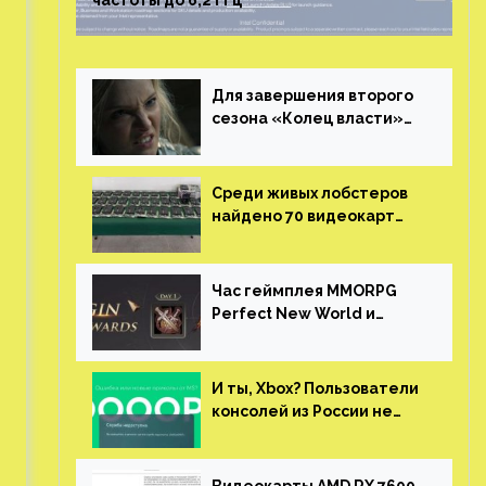
частоты до 6,2 ГГц
Для завершения второго
сезона «Колец власти»
не нужны сценаристы
Среди живых лобстеров
найдено 70 видеокарт
NVIDIA. Новые чудеса с
китайской таможни
Час геймплея MMORPG
Perfect New World и
награды за участие в ЗБТ
И ты, Xbox? Пользователи
консолей из России не
могут войти в свои
учетные записи