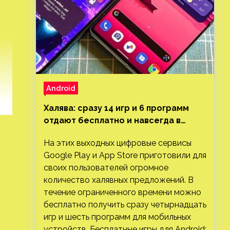
Android
Халява: сразу 14 игр и 6 программ
отдают бесплатно и навсегда в
Google Play и App Store. Есть проект
На этих выходных цифровые сервисы
с 1 млн загрузок
Google Play и App Store приготовили для
своих пользователей огромное
количество халявных предложений. В
течение ограниченного времени можно
бесплатно получить сразу четырнадцать
игр и шесть программ для мобильных
устройств. Бесплатные игры для Android: