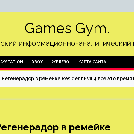
Games Gym.
ский информационно-аналитический 
LAYSTATION
XBOX
ЖЕЛЕЗО
КАРТА САЙТА
 Регенерадор в ремейке Resident Evil 4 все это врем
 Регенерадор в ремейке