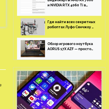
Видеокарты AMD RX 7600
и NVIDIA RTX 4060 Ti в
новой утечке
Где найти всех секретных
робоптах Луфо Сянчжоу в
Honkai: Star Rail
Обзор игрового ноутбука
AORUS 17X AZF — просто
пушка
в