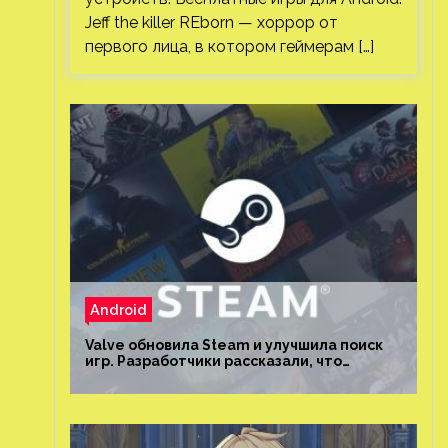
Jeff the killer REborn — хоррор от
первого лица, в котором геймерам […]
Android
Valve обновила Steam и улучшила поиск
игр. Разработчики рассказали, что
изменилось и как теперь искать проекты