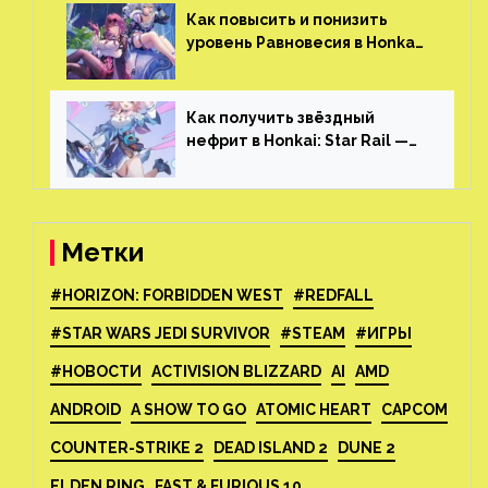
Skyrim и GTA: San Andreas
Как повысить и понизить
уровень Равновесия в Honkai:
Star Rail
Как получить звёздный
нефрит в Honkai: Star Rail —
все способы фарма
Метки
#HORIZON: FORBIDDEN WEST
#REDFALL
#STAR WARS JEDI SURVIVOR
#STEAM
#ИГРЫ
#НОВОСТИ
ACTIVISION BLIZZARD
AI
AMD
ANDROID
A SHOW TO GO
ATOMIC HEART
CAPCOM
COUNTER-STRIKE 2
DEAD ISLAND 2
DUNE 2
ELDEN RING
FAST & FURIOUS 10