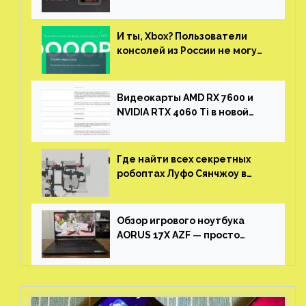
за участие в ЗБТ
И ты, Xbox? Пользователи
консолей из России не могут
войти в свои учетные записи
Видеокарты AMD RX 7600 и
NVIDIA RTX 4060 Ti в новой
утечке
Где найти всех секретных
робоптах Луфо Сянчжоу в
Honkai: Star Rail
Обзор игрового ноутбука
AORUS 17X AZF — просто
пушка