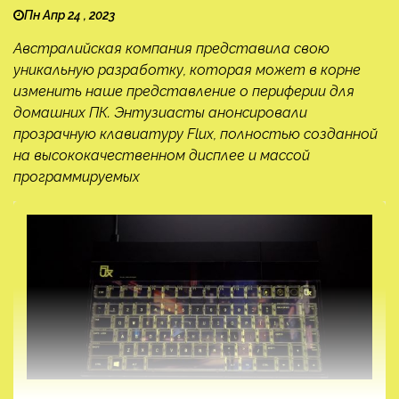
Пн Апр 24 , 2023
Австралийская компания представила свою
уникальную разработку, которая может в корне
изменить наше представление о периферии для
домашних ПК. Энтузиасты анонсировали
прозрачную клавиатуру Flux, полностью созданной
на высококачественном дисплее и массой
программируемых