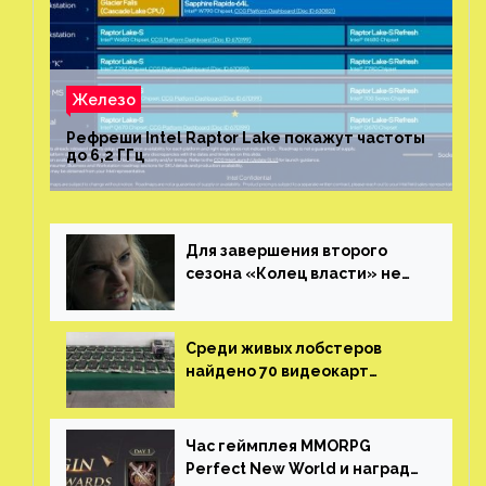
Железо
Рефреши Intel Raptor Lake покажут частоты
до 6,2 ГГц
Для завершения второго
сезона «Колец власти» не
нужны сценаристы
Среди живых лобстеров
найдено 70 видеокарт
NVIDIA. Новые чудеса с
китайской таможни
Час геймплея MMORPG
Perfect New World и награды