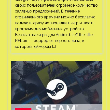
своих пользователей огромное количество
халявных предложений. В течение
ограниченного времени можно бесплатно
получить сразу четырнадцать игр и шесть
программ для мобильных устройств.
Бесплатные игры для Android: Jeff the killer
REborn — хоррор от первого лица, в
котором геймерам […]