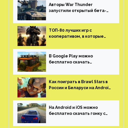
Авторы War Thunder
запустили открытый бета-
тест мобильной версии —
трейлер и скриншоты
ТОП-80 лучших игр с
кооперативом, в которые
можно играть с другом
(никаких MMO)
В Google Play можно
бесплатно скачать
российскую песочницу с
открытым миром, прокачкой,
гонками и тюнингом машины
Как поиграть в Brawl Stars в
России и Беларуси на Android
и iOS
На Android и iOS можно
бесплатно скачать гонку с
огромным открытым миром,
который больше, чем в