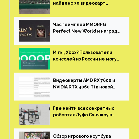
найдено 70 видеокарт
NVIDIA. Новые чудеса с
китайской таможни
Час геймплея MMORPG
Perfect New World и награды
за участие в ЗБТ
И ты, Xbox? Пользователи
консолей из России не могут
войти в свои учетные записи
Видеокарты AMD RX 7600 и
NVIDIA RTX 4060 Ti в новой
утечке
Где найти всех секретных
робоптах Луфо Сянчжоу в
Honkai: Star Rail
Обзор игрового ноутбука