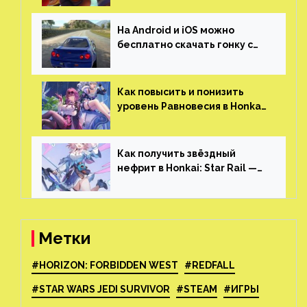
На Android и iOS можно
бесплатно скачать гонку с
огромным открытым миром,
который больше, чем в
Skyrim и GTA: San Andreas
Как повысить и понизить
уровень Равновесия в Honkai:
Star Rail
Как получить звёздный
нефрит в Honkai: Star Rail —
все способы фарма
Метки
#HORIZON: FORBIDDEN WEST
#REDFALL
#STAR WARS JEDI SURVIVOR
#STEAM
#ИГРЫ