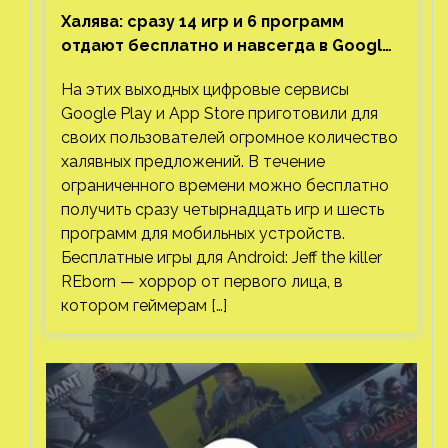
Халява: сразу 14 игр и 6 программ
отдают бесплатно и навсегда в Google
Play и App Store. Есть проект с 1 млн
На этих выходных цифровые сервисы
загрузок
Google Play и App Store приготовили для
своих пользователей огромное количество
халявных предложений. В течение
ограниченного времени можно бесплатно
получить сразу четырнадцать игр и шесть
программ для мобильных устройств.
Бесплатные игры для Android: Jeff the killer
REborn — хоррор от первого лица, в
котором геймерам […]