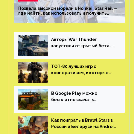
Похвала высокой морали в Honkai: Star Rail —
где найти, как использовать и получить
скрытые достижения
Авторы War Thunder
запустили открытый бета-
тест мобильной версии —
трейлер и скриншоты
ТОП-80 лучших игр с
кооперативом, в которые
можно играть с другом
(никаких MMO)
В Google Play можно
бесплатно скачать
российскую песочницу с
открытым миром, прокачкой,
гонками и тюнингом машины
Как поиграть в Brawl Stars в
России и Беларуси на Android
и iOS