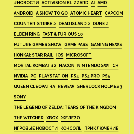
#НОВОСТИ
ACTIVISION BLIZZARD
AI
AMD
ANDROID
A SHOW TO GO
ATOMIC HEART
CAPCOM
COUNTER-STRIKE 2
DEAD ISLAND 2
DUNE 2
ELDEN RING
FAST & FURIOUS 10
FUTURE GAMES SHOW
GAME PASS
GAMING NEWS
HONKAI: STAR RAIL
IOS
MICROSOFT
MORTAL KOMBAT 12
NACON
NINTENDO SWITCH
NVIDIA
PC
PLAYSTATION
PS4
PS4 PRO
PS5
QUEEN CLEOPATRA
REVIEW
SHERLOCK HOLMES 3
SONY
THE LEGEND OF ZELDA: TEARS OF THE KINGDOM
THE WITCHER
XBOX
ЖЕЛЕЗО
ИГРОВЫЕ НОВОСТИ
КОНСОЛЬ
ПРИКЛЮЧЕНИЕ