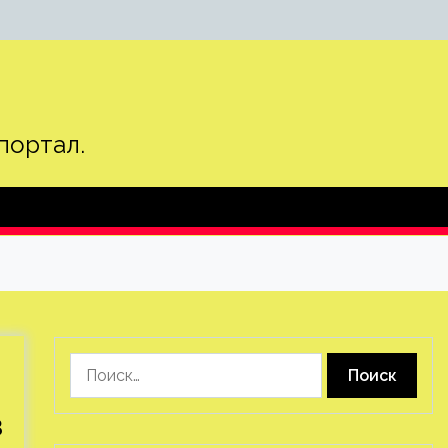
портал.
Найти:
з