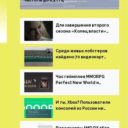
частоты до 6,2 ГГц
Для завершения второго
сезона «Колец власти»
не нужны сценаристы
Среди живых лобстеров
найдено 70 видеокарт
NVIDIA. Новые чудеса с
китайской таможни
Час геймплея MMORPG
Perfect New World и
награды за участие в ЗБТ
И ты, Xbox? Пользователи
консолей из России не
могут войти в свои
учетные записи