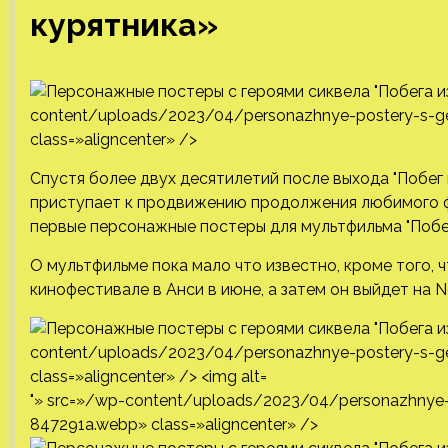
курятника»
content/uploads/2023/04/personazhnye-postery-s-gero
class=»aligncenter» />
Спустя более двух десятилетий после выхода "Побег
приступает к продвижению продолжения любимого ф
первые персонажные постеры для мультфильма "Побега
О мультфильме пока мало что известно, кроме того,
кинофестивале в Анси в июне, а затем он выйдет на Ne
"» src=»/wp-content/uploads/2023/04/personazhnye-po
847291a.webp» class=»aligncenter» />