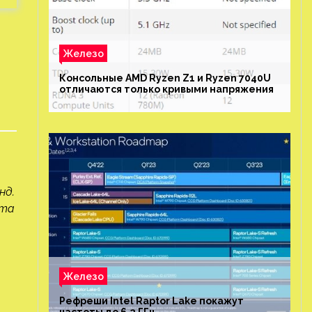
Железо
Консольные AMD Ryzen Z1 и Ryzen 7040U
отличаются только кривыми напряжения
нд.
ета
Железо
Рефреши Intel Raptor Lake покажут