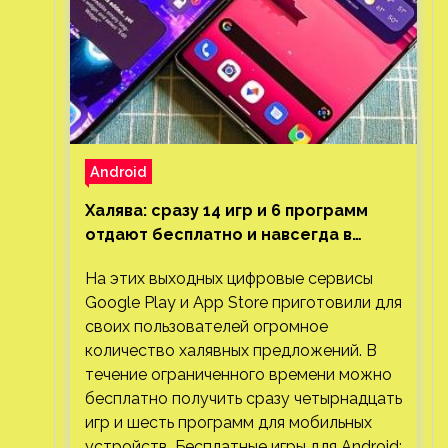
Android
Халява: сразу 14 игр и 6 программ
отдают бесплатно и навсегда в
Google Play и App Store. Есть проект
На этих выходных цифровые сервисы
с 1 млн загрузок
Google Play и App Store приготовили для
своих пользователей огромное
количество халявных предложений. В
течение ограниченного времени можно
бесплатно получить сразу четырнадцать
игр и шесть программ для мобильных
устройств. Бесплатные игры для Android: