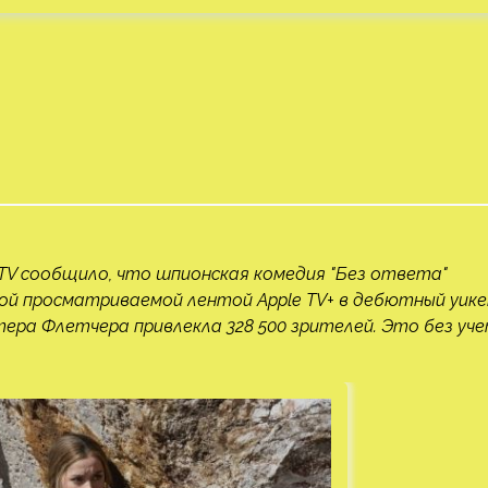
 TV сообщило, что шпионская комедия "Без ответа"
амой просматриваемой лентой Apple TV+ в дебютный уике
стера Флетчера привлекла 328 500 зрителей. Это без уч