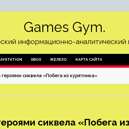
Games Gym.
ский информационно-аналитический 
LAYSTATION
XBOX
ЖЕЛЕЗО
КАРТА САЙТА
 героями сиквела «Побега из курятника»
ероями сиквела «Побега и