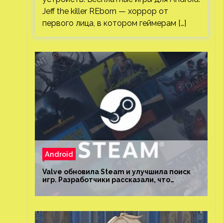
Jeff the killer REborn — хоррор от
первого лица, в котором геймерам […]
Android
Valve обновила Steam и улучшила поиск
игр. Разработчики рассказали, что
изменилось и как теперь искать проекты