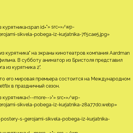
"» src=»/wp-
jami-sikvela-pobega-iz-kurjatnika-7f5cae5.jpg»
 из курятника" на экраны кинотеатров компания Aardman
ильма. В субботу аниматор из Бристоля представил
 из курятника 2".
 что его мировая премьера состоится на Международном
tflix в праздничный сезон.
stery-s-gerojami-sikvela-pobega-iz-kurjatnika-