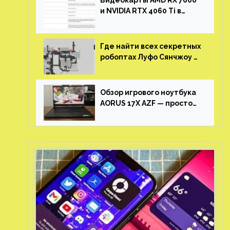
Видеокарты AMD RX 7600
и NVIDIA RTX 4060 Ti в
новой утечке
Где найти всех секретных
робоптах Луфо Сянчжоу в
Honkai: Star Rail
Обзор игрового ноутбука
AORUS 17X AZF — просто
пушка