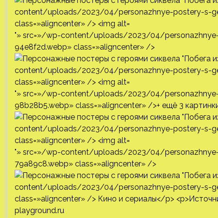
"» src=»/wp-content/uploads/2023/04/personazhnye-po
94e8f2d.webp» class=»aligncenter» />
"» src=»/wp-content/uploads/2023/04/personazhnye-po
98b28b5.webp» class=»aligncenter» />+ ещё 3 картинк
"» src=»/wp-content/uploads/2023/04/personazhnye-po
79a89c8.webp» class=»aligncenter» />
playground.ru