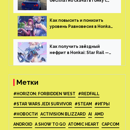
бесплатно скачать гонку с
огромным открытым миром,
который больше, чем в
Skyrim и GTA: San Andreas
Как повысить и понизить
уровень Равновесия в Honkai:
Star Rail
Как получить звёздный
нефрит в Honkai: Star Rail —
все способы фарма
Метки
#HORIZON: FORBIDDEN WEST
#REDFALL
#STAR WARS JEDI SURVIVOR
#STEAM
#ИГРЫ
#НОВОСТИ
ACTIVISION BLIZZARD
AI
AMD
ANDROID
A SHOW TO GO
ATOMIC HEART
CAPCOM