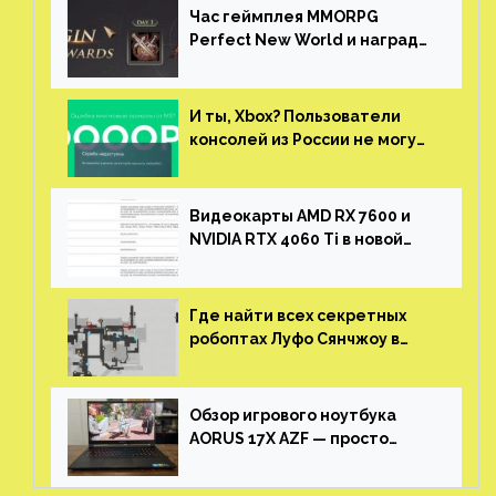
Час геймплея MMORPG
Perfect New World и награды
за участие в ЗБТ
И ты, Xbox? Пользователи
консолей из России не могут
войти в свои учетные записи
Видеокарты AMD RX 7600 и
NVIDIA RTX 4060 Ti в новой
утечке
Где найти всех секретных
робоптах Луфо Сянчжоу в
Honkai: Star Rail
Обзор игрового ноутбука
AORUS 17X AZF — просто
пушка