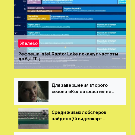
Железо
Рефреши Intel Raptor Lake покажут частоты
до 6,2 ГГц
Для завершения второго
сезона «Колец власти» не
нужны сценаристы
Среди живых лобстеров
найдено 70 видеокарт
NVIDIA. Новые чудеса с
китайской таможни