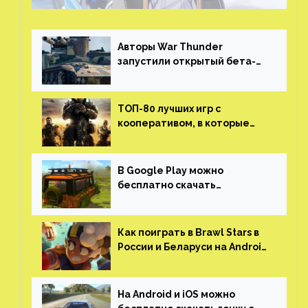
Авторы War Thunder
запустили открытый бета-
тест мобильной версии —
трейлер и скриншоты
ТОП-80 лучших игр с
кооперативом, в которые
можно играть с другом
(никаких MMO)
В Google Play можно
бесплатно скачать
российскую песочницу с
открытым миром, прокачкой,
гонками и тюнингом машины
Как поиграть в Brawl Stars в
России и Беларуси на Android
и iOS
На Android и iOS можно