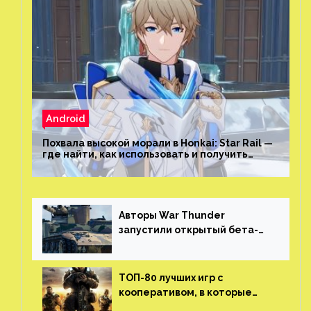
Android
Похвала высокой морали в Honkai: Star Rail —
где найти, как использовать и получить
скрытые достижения
Авторы War Thunder
запустили открытый бета-
тест мобильной версии —
трейлер и скриншоты
ТОП-80 лучших игр с
кооперативом, в которые
можно играть с другом