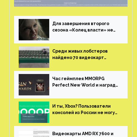
Для завершения второго
сезона «Колец власти» не
нужны сценаристы
Среди живых лобстеров
найдено 70 видеокарт
NVIDIA. Новые чудеса с
китайской таможни
Час геймплея MMORPG
Perfect New World и награды
за участие в ЗБТ
И ты, Xbox? Пользователи
консолей из России не могут
войти в свои учетные записи
Видеокарты AMD RX 7600 и