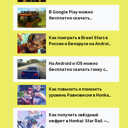
(никаких MMO)
В Google Play можно
бесплатно скачать
российскую песочницу с
открытым миром, прокачкой,
гонками и тюнингом машины
Как поиграть в Brawl Stars в
России и Беларуси на Android
и iOS
На Android и iOS можно
бесплатно скачать гонку с
огромным открытым миром,
который больше, чем в
Skyrim и GTA: San Andreas
Как повысить и понизить
уровень Равновесия в Honkai:
Star Rail
Как получить звёздный
нефрит в Honkai: Star Rail —
все способы фарма