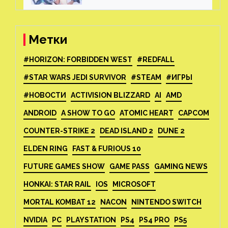
Метки
#HORIZON: FORBIDDEN WEST
#REDFALL
#STAR WARS JEDI SURVIVOR
#STEAM
#ИГРЫ
#НОВОСТИ
ACTIVISION BLIZZARD
AI
AMD
ANDROID
A SHOW TO GO
ATOMIC HEART
CAPCOM
COUNTER-STRIKE 2
DEAD ISLAND 2
DUNE 2
ELDEN RING
FAST & FURIOUS 10
FUTURE GAMES SHOW
GAME PASS
GAMING NEWS
HONKAI: STAR RAIL
IOS
MICROSOFT
MORTAL KOMBAT 12
NACON
NINTENDO SWITCH
NVIDIA
PC
PLAYSTATION
PS4
PS4 PRO
PS5