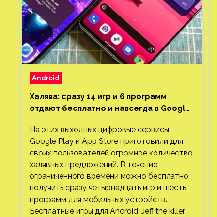
Android
Халява: сразу 14 игр и 6 программ
отдают бесплатно и навсегда в Google
Play и App Store. Есть проект с 1 млн
На этих выходных цифровые сервисы
загрузок
Google Play и App Store приготовили для
своих пользователей огромное количество
халявных предложений. В течение
ограниченного времени можно бесплатно
получить сразу четырнадцать игр и шесть
программ для мобильных устройств.
Бесплатные игры для Android: Jeff the killer