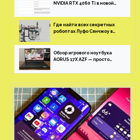
NVIDIA RTX 4060 Ti в новой
утечке
Где найти всех секретных
робоптах Луфо Сянчжоу в
Honkai: Star Rail
Обзор игрового ноутбука
AORUS 17X AZF — просто
пушка