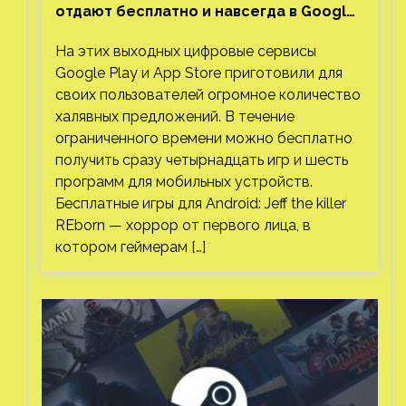
отдают бесплатно и навсегда в Google
Play и App Store. Есть проект с 1 млн
На этих выходных цифровые сервисы
загрузок
Google Play и App Store приготовили для
своих пользователей огромное количество
халявных предложений. В течение
ограниченного времени можно бесплатно
получить сразу четырнадцать игр и шесть
программ для мобильных устройств.
Бесплатные игры для Android: Jeff the killer
REborn — хоррор от первого лица, в
котором геймерам […]