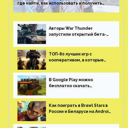
где найти, как использовать и получить
скрытые достижения
Авторы War Thunder
запустили открытый бета-
тест мобильной версии —
трейлер и скриншоты
ТОП-80 лучших игр с
кооперативом, в которые
можно играть с другом
(никаких MMO)
В Google Play можно
бесплатно скачать
российскую песочницу с
открытым миром, прокачкой,
гонками и тюнингом машины
Как поиграть в Brawl Stars в
России и Беларуси на Android
и iOS