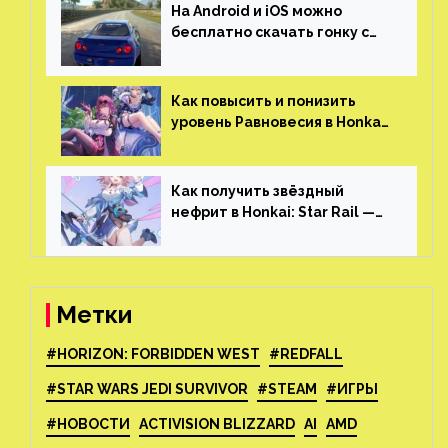
На Android и iOS можно
бесплатно скачать гонку с
огромным открытым миром,
который больше, чем в
Skyrim и GTA: San Andreas
Как повысить и понизить
уровень Равновесия в Honkai:
Star Rail
Как получить звёздный
нефрит в Honkai: Star Rail —
все способы фарма
Метки
#HORIZON: FORBIDDEN WEST
#REDFALL
#STAR WARS JEDI SURVIVOR
#STEAM
#ИГРЫ
#НОВОСТИ
ACTIVISION BLIZZARD
AI
AMD