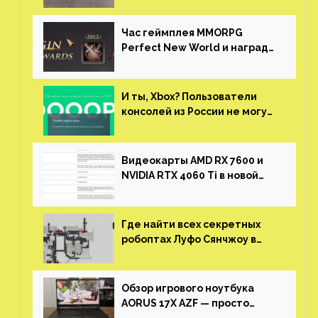
китайской таможни
Час геймплея MMORPG
Perfect New World и награды
за участие в ЗБТ
И ты, Xbox? Пользователи
консолей из России не могут
войти в свои учетные записи
Видеокарты AMD RX 7600 и
NVIDIA RTX 4060 Ti в новой
утечке
Где найти всех секретных
робоптах Луфо Сянчжоу в
Honkai: Star Rail
Обзор игрового ноутбука
AORUS 17X AZF — просто
пушка