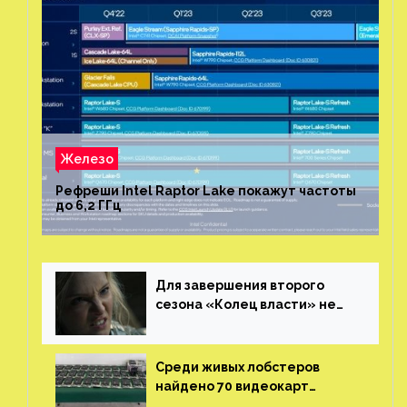
Железо
Рефреши Intel Raptor Lake покажут частоты
до 6,2 ГГц
Для завершения второго
сезона «Колец власти» не
нужны сценаристы
Среди живых лобстеров
найдено 70 видеокарт
NVIDIA. Новые чудеса с