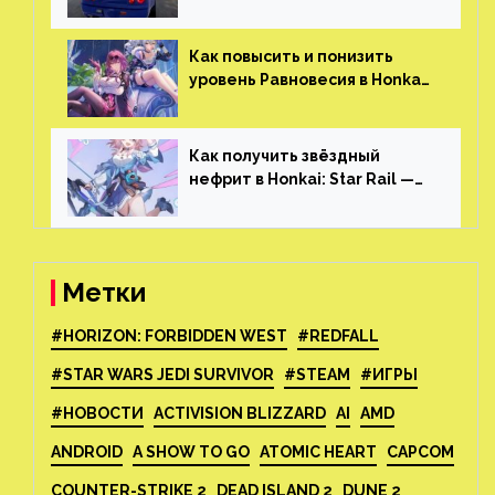
огромным открытым миром,
который больше, чем в
Skyrim и GTA: San Andreas
Как повысить и понизить
уровень Равновесия в Honkai:
Star Rail
Как получить звёздный
нефрит в Honkai: Star Rail —
все способы фарма
Метки
#HORIZON: FORBIDDEN WEST
#REDFALL
#STAR WARS JEDI SURVIVOR
#STEAM
#ИГРЫ
#НОВОСТИ
ACTIVISION BLIZZARD
AI
AMD
ANDROID
A SHOW TO GO
ATOMIC HEART
CAPCOM
COUNTER-STRIKE 2
DEAD ISLAND 2
DUNE 2