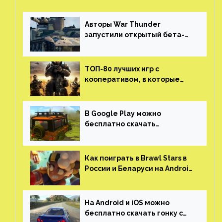
Авторы War Thunder
запустили открытый бета-
тест мобильной версии —
трейлер и скриншоты
ТОП-80 лучших игр с
кооперативом, в которые
можно играть с другом
(никаких MMO)
В Google Play можно
бесплатно скачать
российскую песочницу с
открытым миром, прокачкой,
гонками и тюнингом машины
Как поиграть в Brawl Stars в
России и Беларуси на Android
и iOS
На Android и iOS можно
бесплатно скачать гонку с