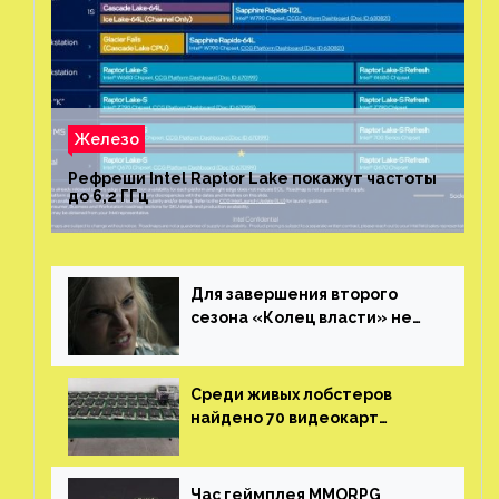
Железо
Рефреши Intel Raptor Lake покажут частоты
до 6,2 ГГц
Для завершения второго
сезона «Колец власти» не
нужны сценаристы
Среди живых лобстеров
найдено 70 видеокарт
NVIDIA. Новые чудеса с
китайской таможни
Час геймплея MMORPG