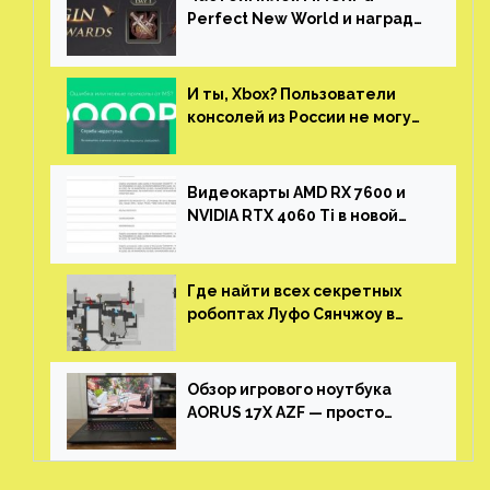
Perfect New World и награды
за участие в ЗБТ
И ты, Xbox? Пользователи
консолей из России не могут
войти в свои учетные записи
Видеокарты AMD RX 7600 и
NVIDIA RTX 4060 Ti в новой
утечке
Где найти всех секретных
робоптах Луфо Сянчжоу в
Honkai: Star Rail
Обзор игрового ноутбука
AORUS 17X AZF — просто
пушка