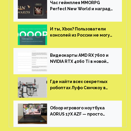
Час геймплея MMORPG
Perfect New World и награды
за участие в ЗБТ
И ты, Xbox? Пользователи
консолей из России не могут
войти в свои учетные записи
Видеокарты AMD RX 7600 и
NVIDIA RTX 4060 Ti в новой
утечке
Где найти всех секретных
робоптах Луфо Сянчжоу в
Honkai: Star Rail
Обзор игрового ноутбука
AORUS 17X AZF — просто
пушка