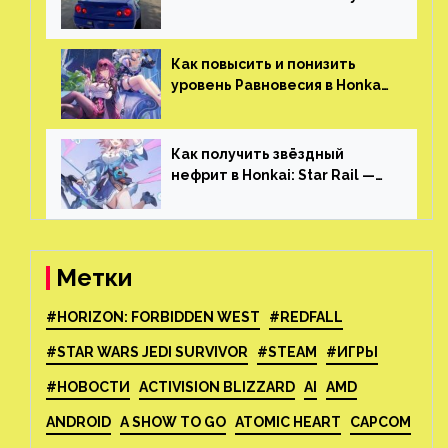
огромным открытым миром,
который больше, чем в
Skyrim и GTA: San Andreas
Как повысить и понизить
уровень Равновесия в Honkai:
Star Rail
Как получить звёздный
нефрит в Honkai: Star Rail —
все способы фарма
Метки
#HORIZON: FORBIDDEN WEST
#REDFALL
#STAR WARS JEDI SURVIVOR
#STEAM
#ИГРЫ
#НОВОСТИ
ACTIVISION BLIZZARD
AI
AMD
ANDROID
A SHOW TO GO
ATOMIC HEART
CAPCOM