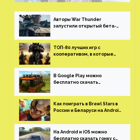
Авторы War Thunder
запустили открытый бета-
тест мобильной версии —
трейлер и скриншоты
ТОП-80 лучших игр с
кооперативом, в которые
можно играть с другом
(никаких MMO)
В Google Play можно
бесплатно скачать
российскую песочницу с
открытым миром, прокачкой,
гонками и тюнингом машины
Как поиграть в Brawl Stars в
России и Беларуси на Android
и iOS
На Android и iOS можно
бесплатно скачать гонку с