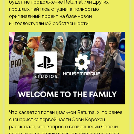
будет не продолжение Returnal или других
прошлых тайтлов студии, а полностью
оригинальный проект на базе новой
интеллектуальной собственности.
Что касается потенциальной Returnal 2, то ранее
сценаристка первой части Ээви Корохен
рассказала, что вопрос о возвращении Селены
пока никак не поднимался, однако она не стала