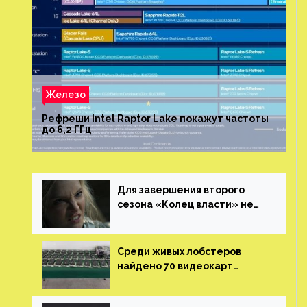
Железо
Рефреши Intel Raptor Lake покажут частоты
до 6,2 ГГц
Для завершения второго
сезона «Колец власти» не
нужны сценаристы
Среди живых лобстеров
найдено 70 видеокарт
NVIDIA. Новые чудеса с
китайской таможни