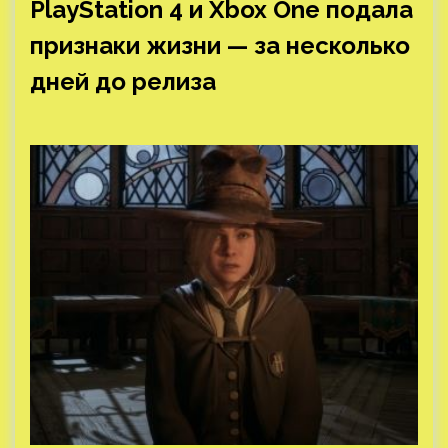
PlayStation 4 и Xbox One подала
признаки жизни — за несколько
дней до релиза