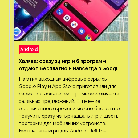
Android
Халява: сразу 14 игр и 6 программ
отдают бесплатно и навсегда в Google
Play и App Store. Есть проект с 1 млн
На этих выходных цифровые сервисы
загрузок
Google Play и App Store приготовили для
своих пользователей огромное количество
халявных предложений. В течение
ограниченного времени можно бесплатно
получить сразу четырнадцать игр и шесть
программ для мобильных устройств.
Бесплатные игры для Android: Jeff the…