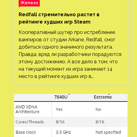
Железо
Redfall стремительно растет в
рейтинге худших игр Steam
Кооперативный шутер про истребление
вампиров от студии Arkane, Redfall, смог
добиться одного значимого результата.
Правда, вряд ли разработчики порадуются
этому достижению. А все дело в том, что
на текущий момент их игра занимает 14
место в рейтинге худших игр в…