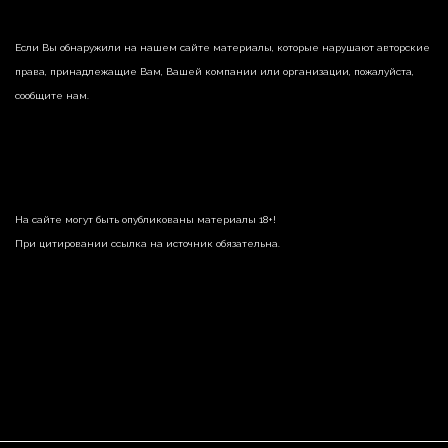
Если Вы обнаружили на нашем сайте материалы, которые нарушают авторские
права, принадлежащие Вам, Вашей компании или организации, пожалуйста,
сообщите нам.
На сайте могут быть опубликованы материалы 18+!
При цитировании ссылка на источник обязательна.