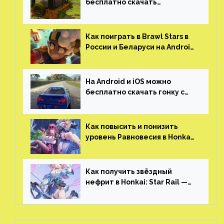
бесплатно скачать
российскую песочницу с
открытым миром, прокачкой,
гонками и тюнингом машины
Как поиграть в Brawl Stars в
России и Беларуси на Android
и iOS
На Android и iOS можно
бесплатно скачать гонку с
огромным открытым миром,
который больше, чем в
Skyrim и GTA: San Andreas
Как повысить и понизить
уровень Равновесия в Honkai:
Star Rail
Как получить звёздный
нефрит в Honkai: Star Rail —
все способы фарма