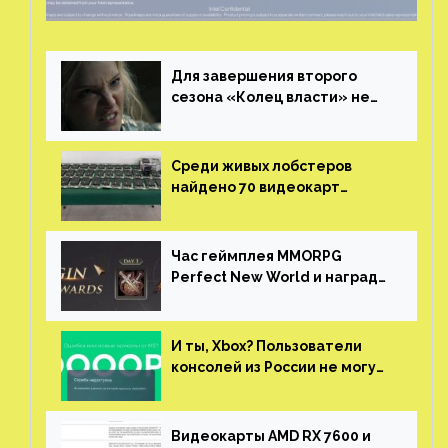
Для завершения второго
сезона «Колец власти» не
нужны сценаристы
Среди живых лобстеров
найдено 70 видеокарт
NVIDIA. Новые чудеса с
китайской таможни
Час геймплея MMORPG
Perfect New World и награды
за участие в ЗБТ
И ты, Xbox? Пользователи
консолей из России не могут
войти в свои учетные записи
Видеокарты AMD RX 7600 и