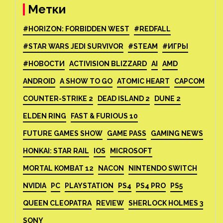
Метки
#HORIZON: FORBIDDEN WEST
#REDFALL
#STAR WARS JEDI SURVIVOR
#STEAM
#ИГРЫ
#НОВОСТИ
ACTIVISION BLIZZARD
AI
AMD
ANDROID
A SHOW TO GO
ATOMIC HEART
CAPCOM
COUNTER-STRIKE 2
DEAD ISLAND 2
DUNE 2
ELDEN RING
FAST & FURIOUS 10
FUTURE GAMES SHOW
GAME PASS
GAMING NEWS
HONKAI: STAR RAIL
IOS
MICROSOFT
MORTAL KOMBAT 12
NACON
NINTENDO SWITCH
NVIDIA
PC
PLAYSTATION
PS4
PS4 PRO
PS5
QUEEN CLEOPATRA
REVIEW
SHERLOCK HOLMES 3
SONY