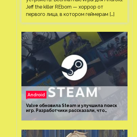
Jeff the killer REborn — хоррор от
первого лица, в котором геймерам […]
Android
Valve обновила Steam и улучшила поиск
игр. Разработчики рассказали, что
изменилось и как теперь искать проекты