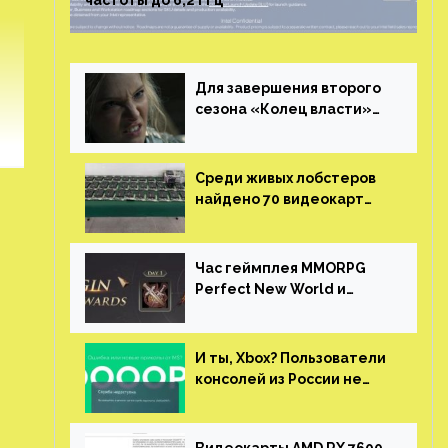
частоты до 6,2 ГГц
Для завершения второго
сезона «Колец власти»
не нужны сценаристы
Среди живых лобстеров
найдено 70 видеокарт
NVIDIA. Новые чудеса с
китайской таможни
Час геймплея MMORPG
Perfect New World и
награды за участие в ЗБТ
И ты, Xbox? Пользователи
консолей из России не
могут войти в свои
учетные записи