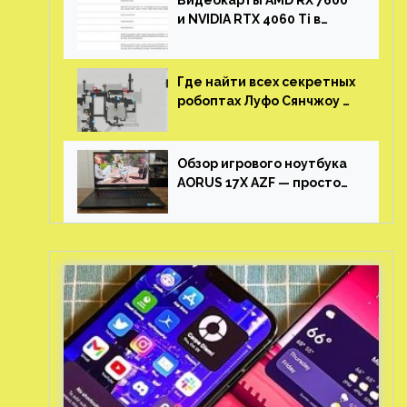
Видеокарты AMD RX 7600
и NVIDIA RTX 4060 Ti в
новой утечке
Где найти всех секретных
робоптах Луфо Сянчжоу в
Honkai: Star Rail
Обзор игрового ноутбука
AORUS 17X AZF — просто
пушка