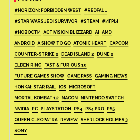
#HORIZON: FORBIDDEN WEST
#REDFALL
#STAR WARS JEDI SURVIVOR
#STEAM
#ИГРЫ
#НОВОСТИ
ACTIVISION BLIZZARD
AI
AMD
ANDROID
A SHOW TO GO
ATOMIC HEART
CAPCOM
COUNTER-STRIKE 2
DEAD ISLAND 2
DUNE 2
ELDEN RING
FAST & FURIOUS 10
FUTURE GAMES SHOW
GAME PASS
GAMING NEWS
HONKAI: STAR RAIL
IOS
MICROSOFT
MORTAL KOMBAT 12
NACON
NINTENDO SWITCH
NVIDIA
PC
PLAYSTATION
PS4
PS4 PRO
PS5
QUEEN CLEOPATRA
REVIEW
SHERLOCK HOLMES 3
SONY