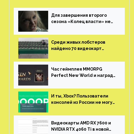
Для завершения второго
сезона «Колец власти» не
нужны сценаристы
Среди живых лобстеров
найдено 70 видеокарт
NVIDIA. Новые чудеса с
китайской таможни
Час геймплея MMORPG
Perfect New World и награды
за участие в ЗБТ
И ты, Xbox? Пользователи
консолей из России не могут
войти в свои учетные записи
Видеокарты AMD RX 7600 и
NVIDIA RTX 4060 Ti в новой