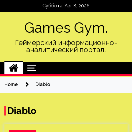
Skip
Суббота, Авг 8, 2026
to
content
Games Gym.
Геймерский информационно-
аналитический портал.
Home
Diablo
Diablo