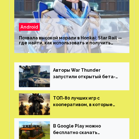
Android
Похвала высокой морали в Honkai: Star Rail —
где найти, как использовать и получить
скрытые достижения
Авторы War Thunder
запустили открытый бета-
тест мобильной версии —
трейлер и скриншоты
ТОП-80 лучших игр с
кооперативом, в которые
можно играть с другом
(никаких MMO)
В Google Play можно
бесплатно скачать