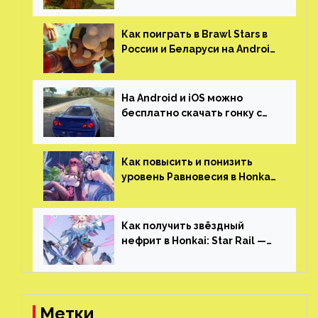
российскую песочницу с
открытым миром, прокачкой,
гонками и тюнингом машины
Как поиграть в Brawl Stars в
России и Беларуси на Android
и iOS
На Android и iOS можно
бесплатно скачать гонку с
огромным открытым миром,
который больше, чем в
Skyrim и GTA: San Andreas
Как повысить и понизить
уровень Равновесия в Honkai:
Star Rail
Как получить звёздный
нефрит в Honkai: Star Rail —
все способы фарма
Метки