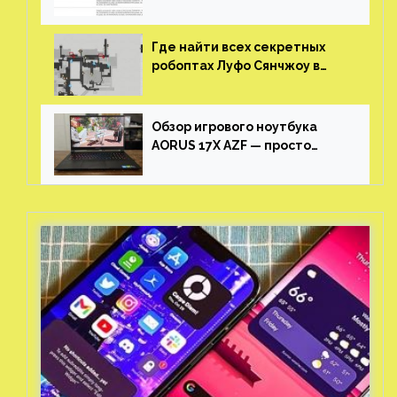
утечке
Где найти всех секретных
робоптах Луфо Сянчжоу в
Honkai: Star Rail
Обзор игрового ноутбука
AORUS 17X AZF — просто
пушка