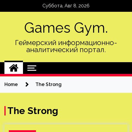
Skip
Суббота, Авг 8, 2026
to
content
Games Gym.
Геймерский информационно-
аналитический портал.
Home
The Strong
The Strong