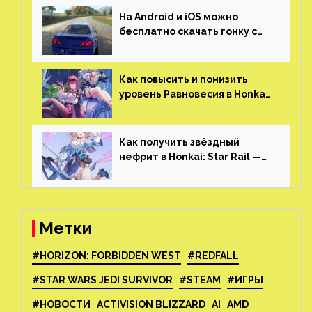
На Android и iOS можно
бесплатно скачать гонку с
огромным открытым миром,
который больше, чем в
Skyrim и GTA: San Andreas
Как повысить и понизить
уровень Равновесия в Honkai:
Star Rail
Как получить звёздный
нефрит в Honkai: Star Rail —
все способы фарма
Метки
#HORIZON: FORBIDDEN WEST
#REDFALL
#STAR WARS JEDI SURVIVOR
#STEAM
#ИГРЫ
#НОВОСТИ
ACTIVISION BLIZZARD
AI
AMD