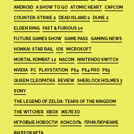
ANDROID
A SHOW TO GO
ATOMIC HEART
CAPCOM
COUNTER-STRIKE 2
DEAD ISLAND 2
DUNE 2
ELDEN RING
FAST & FURIOUS 10
FUTURE GAMES SHOW
GAME PASS
GAMING NEWS
HONKAI: STAR RAIL
IOS
MICROSOFT
MORTAL KOMBAT 12
NACON
NINTENDO SWITCH
NVIDIA
PC
PLAYSTATION
PS4
PS4 PRO
PS5
QUEEN CLEOPATRA
REVIEW
SHERLOCK HOLMES 3
SONY
THE LEGEND OF ZELDA: TEARS OF THE KINGDOM
THE WITCHER
XBOX
ЖЕЛЕЗО
ИГРОВЫЕ НОВОСТИ
КОНСОЛЬ
ПРИКЛЮЧЕНИЕ
ВИДЕОКАРТА