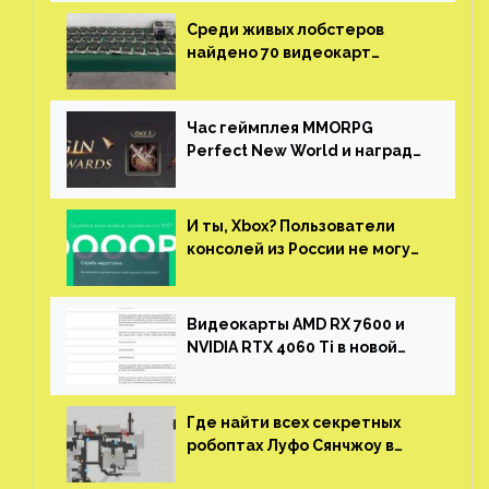
Среди живых лобстеров
найдено 70 видеокарт
NVIDIA. Новые чудеса с
китайской таможни
Час геймплея MMORPG
Perfect New World и награды
за участие в ЗБТ
И ты, Xbox? Пользователи
консолей из России не могут
войти в свои учетные записи
Видеокарты AMD RX 7600 и
NVIDIA RTX 4060 Ti в новой
утечке
Где найти всех секретных
робоптах Луфо Сянчжоу в
Honkai: Star Rail