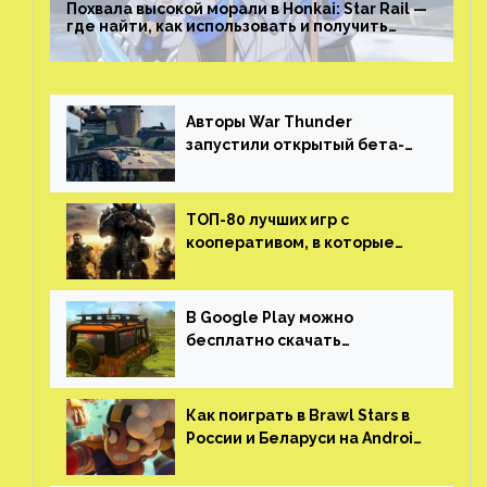
Похвала высокой морали в Honkai: Star Rail —
где найти, как использовать и получить
скрытые достижения
Авторы War Thunder
запустили открытый бета-
тест мобильной версии —
трейлер и скриншоты
ТОП-80 лучших игр с
кооперативом, в которые
можно играть с другом
(никаких MMO)
В Google Play можно
бесплатно скачать
российскую песочницу с
открытым миром, прокачкой,
гонками и тюнингом машины
Как поиграть в Brawl Stars в
России и Беларуси на Android
и iOS