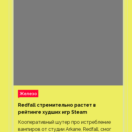
Железо
Redfall стремительно растет в
рейтинге худших игр Steam
Кооперативный шутер про истребление
вампиров от студии Arkane, Redfall, смог