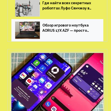
Где найти всех секретных
робоптах Луфо Сянчжоу в
Honkai: Star Rail
Обзор игрового ноутбука
AORUS 17X AZF — просто
пушка