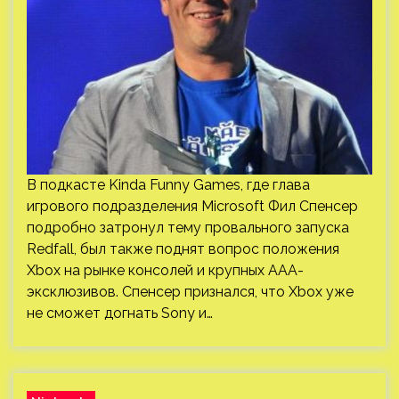
В подкасте Kinda Funny Games, где глава
игрового подразделения Microsoft Фил Спенсер
подробно затронул тему провального запуска
Redfall, был также поднят вопрос положения
Xbox на рынке консолей и крупных AAA-
эксклюзивов. Спенсер признался, что Xbox уже
не сможет догнать Sony и…