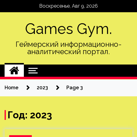
Skip
Воскресенье, Авг 9, 2026
to
content
Games Gym.
Геймерский информационно-
аналитический портал.
Home
2023
Page 3
Год:
2023