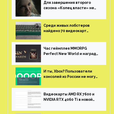
Для завершения второго
сезона «Колец власти» не
нужны сценаристы
Среди живых лобстеров
найдено 70 видеокарт
NVIDIA. Новые чудеса с
китайской таможни
Час геймплея MMORPG
Perfect New World и награды
за участие в ЗБТ
И ты, Xbox? Пользователи
консолей из России не могут
войти в свои учетные записи
Видеокарты AMD RX 7600 и
NVIDIA RTX 4060 Ti в новой
утечке