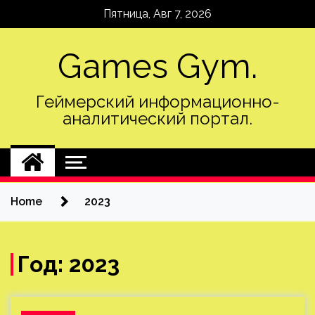
Skip
Пятница, Авг 7, 2026
to
content
Games Gym.
Геймерский информационно-
аналитический портал.
Home
2023
Год:
2023