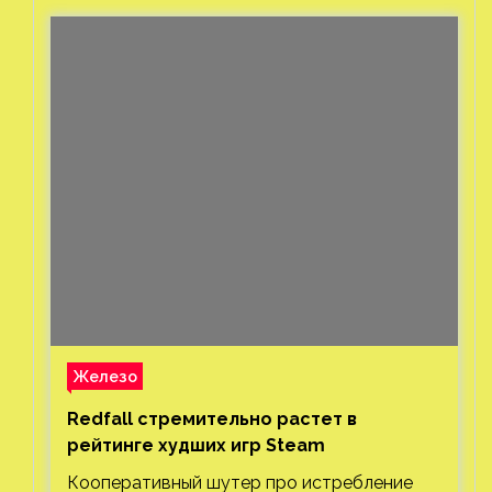
Железо
Redfall стремительно растет в
рейтинге худших игр Steam
Кооперативный шутер про истребление