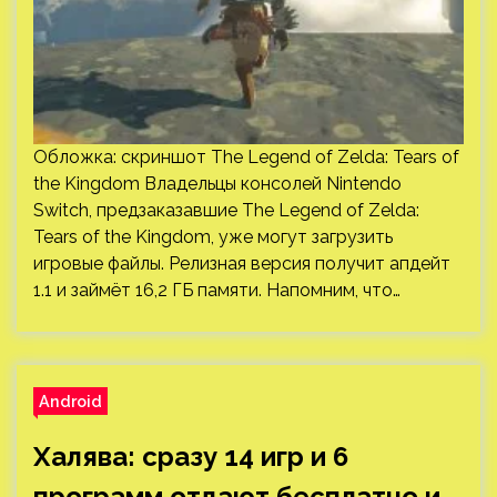
Обложка: скриншот The Legend of Zelda: Tears of
the Kingdom Владельцы консолей Nintendo
Switch, предзаказавшие The Legend of Zelda:
Tears of the Kingdom, уже могут загрузить
игровые файлы. Релизная версия получит апдейт
1.1 и займёт 16,2 ГБ памяти. Напомним, что…
Android
Халява: сразу 14 игр и 6
программ отдают бесплатно и