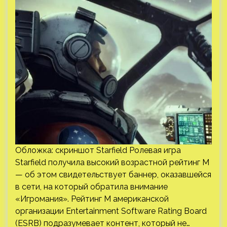
Обложка: скриншот Starfield Ролевая игра
Starfield получила высокий возрастной рейтинг M
— об этом свидетельствует баннер, оказавшейся
в сети, на который обратила внимание
«Игромания». Рейтинг M американской
организации Entertainment Software Rating Board
(ESRB) подразумевает контент, который не…