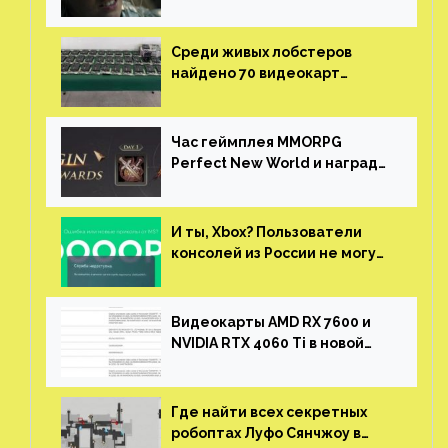
нужны сценаристы
Среди живых лобстеров
найдено 70 видеокарт
NVIDIA. Новые чудеса с
китайской таможни
Час геймплея MMORPG
Perfect New World и награды
за участие в ЗБТ
И ты, Xbox? Пользователи
консолей из России не могут
войти в свои учетные записи
Видеокарты AMD RX 7600 и
NVIDIA RTX 4060 Ti в новой
утечке
Где найти всех секретных
робоптах Луфо Сянчжоу в